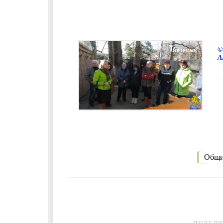
©
А
Общи