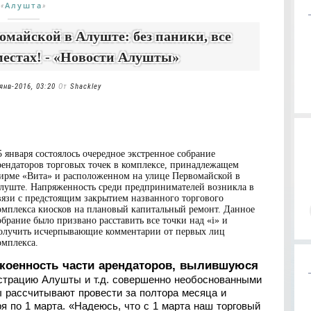
Алушта
«
»
майской в Алуште: без паники, все
местах! - «Новости Алушты»
янв-2016, 03:20
От
Shackley
5 января состоялось очередное экстренное собрание
рендаторов торговых точек в комплексе, принадлежащем
ирме «Вита» и расположенном на улице Первомайской в
луште. Напряженность среди предпринимателей возникла в
вязи с предстоящим закрытием названного торгового
омплекса киосков на плановый капитальный ремонт. Данное
обрание было призвано расставить все точки над «i» и
олучить исчерпывающие комментарии от первых лиц
омплекса.
коенность части арендаторов, вылившуюся
истрацию Алушты и т.д. совершенно необоснованными
 рассчитывают провести за полтора месяца и
я по 1 марта. «Надеюсь, что с 1 марта наш торговый