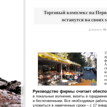
Торговый комплекс на Перво
останутся на своих 
Добавлено
19-
1
а
ф
А
с
к
с
п
к
Руководство фирмы считает обеспо
в локальные волнения, визиты в горадмин
и беспочвенными. Все необходимые работы
уложиться в намеченные сроки – с 17 январ