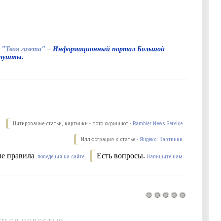
 "
Твоя газета
" – Информационный портал Большой
лушты.
Цитирование статьи, картинки - фото скриншот -
Rambler News Service.
Иллюстрация к статье -
Яндекс. Картинки.
е правила
Есть вопросы.
поведения на сайте.
Напишите нам.