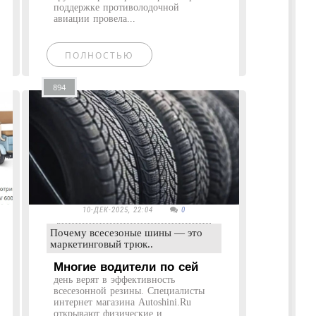
поддержке противолодочной
авиации провела...
ПОЛНОСТЬЮ
894
10-ДЕК-2025, 22:04
0
Почему всесезоные шины — это
маркетинговый трюк..
Многие водители по сей
день верят в эффективность
всесезонной резины. Специалисты
интернет магазина Autoshini.Ru
открывают физические и