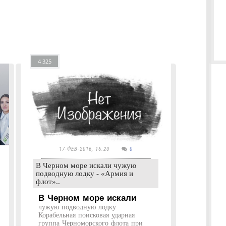
4 325
17-ФЕВ-2016, 16:20
0
В Черном море искали чужую
подводную лодку - «Армия и
флот»..
В Черном море искали
чужую подводную лодку
Корабельная поисковая ударная
группа Черноморского флота при