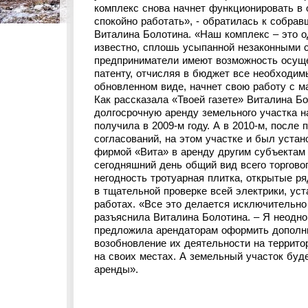
комплекс снова начнет функционировать в
спокойно работать», - обратилась к собра
Виталина Болотина. «Наш комплекс – это о
известно, сплошь усыпанной незаконными с
предприниматели имеют возможность осуще
патенту, отчисляя в бюджет все необходимы
обновленном виде, начнет свою работу с ма
Как рассказала «Твоей газете» Виталина Б
долгосрочную аренду земельного участка 
получила в 2009-м году. А в 2010-м, посл
согласований, на этом участке и был устан
фирмой «Вита» в аренду другим субъектам 
сегодняшний день общий вид всего торгово
негодность тротуарная плитка, открытые 
в тщательной проверке всей электрики, ус
работах. «Все это делается исключительно
разъяснила Виталина Болотина. – Я неодно
предложила арендаторам оформить дополни
возобновление их деятельности на территор
на своих местах. А земельный участок буд
аренды».