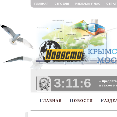
ГЛАВНАЯ
СЕГОДНЯ
РЕКЛАМА У НАС
ОБРАТ
3:11:8
– предлаг
а также о 
Г
Н
Р
ЛАВНАЯ
ОВОСТИ
АЗДЕ