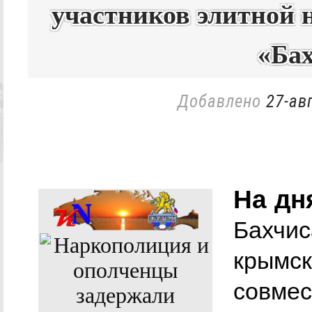
участников элитной 
«Ба
Добавлено
27-ав
На дн
Бахчис
крымск
совмес