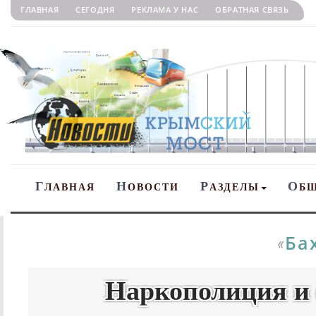
ГЛАВНАЯ
СЕГОДНЯ
РЕКЛАМА У НАС
ОБРАТНАЯ СВЯЗЬ
Г
Н
Р
О
ЛАВНАЯ
ОВОСТИ
АЗДЕЛЫ
Б
Ба
«
Наркополиция и