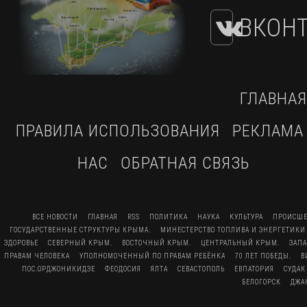
ВКОНТ
ГЛАВНАЯ
ПРАВИЛА ИСПОЛЬЗОВАНИЯ
РЕКЛАМА
НАС
ОБРАТНАЯ СВЯЗЬ
ВСЕ НОВОСТИ
ГЛАВНАЯ
RSS
ПОЛИТИКА
НАУКА
КУЛЬТУРА
ПРОИСШЕ
ГОСУДАРСТВЕННЫЕ СТРУКТУРЫ КРЫМА.
МИНЕСТЕРСТВО ТОПЛИВА И ЭНЕРГЕТИКИ
ЗДОРОВЬЕ
СЕВЕРНЫЙ КРЫМ.
ВОСТОЧНЫЙ КРЫМ.
ЦЕНТРАЛЬНЫЙ КРЫМ.
ЗАП
ПРАВАМ ЧЕЛОВЕКА
УПОЛНОМОЧЕННЫЙ ПО ПРАВАМ РЕБЁНКА
70 ЛЕТ ПОБЕДЫ.
В
ПОС.ОРДЖОНИКИДЗЕ
ФЕОДОСИЯ
ЯЛТА
СЕВАСТОПОЛЬ
ЕВПАТОРИЯ
СУДАК
БЕЛОГОРСК
ДЖА