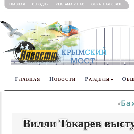
ГЛАВНАЯ
СЕГОДНЯ
РЕКЛАМА У НАС
ОБРАТНАЯ СВЯЗЬ
Г
Н
Р
О
ЛАВНАЯ
ОВОСТИ
АЗДЕЛЫ
Б
Ба
«
Вилли Токарев выст