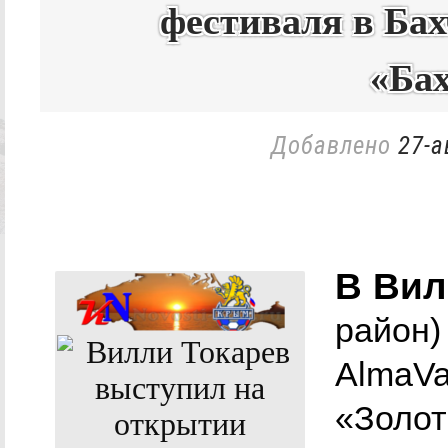
фестиваля в Бах
«Ба
Добавлено
27-а
В Вил
район)
AlmaVa
«Золот