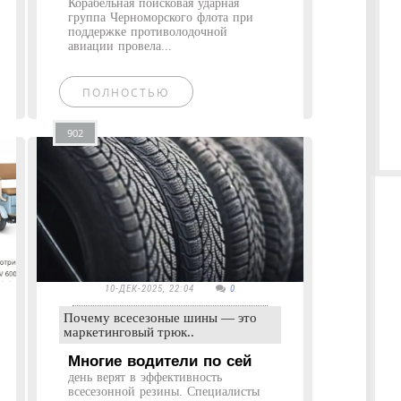
Корабельная поисковая ударная
группа Черноморского флота при
поддержке противолодочной
авиации провела...
ПОЛНОСТЬЮ
902
10-ДЕК-2025, 22:04
0
Почему всесезоные шины — это
маркетинговый трюк..
Многие водители по сей
день верят в эффективность
всесезонной резины. Специалисты