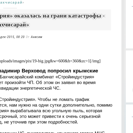
Бахчисарай
»
ия» оказалась на грани катастрофы -
ахчисарай»
-дек-2015, 08:20
От
Анисим
5/uploads/images/pix/19-big.jpg&w=600&h=360&zc=1[/img]
ладимир Верховод попросил крымские
«Бахчисарайский комбинат «Стройиндустрия»
ет произойти ЧП. Об этом он заявил во время
квидации энергетической ЧС.
Стройиндустрия». Чтобы не ломать график
тся, нам нужно на одни сутки дополнительно, помимо
трия» вырабатывала всю угольную пыль, которая
срочный, это может привести к очень серьезной
, не уточнив при этом подробностей.