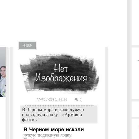
4 339
17-ФЕВ-2016, 16:20
0
В Черном море искали чужую
подводную лодку - «Армия и
флот»..
В Черном море искали
чужую подводную лодку