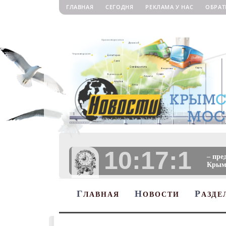
ГЛАВНАЯ
СЕГОДНЯ
РЕКЛАМА У НАС
ОБРАТ
10:17:2
– пре
Крыму
Г
Н
Р
ЛАВНАЯ
ОВОСТИ
АЗДЕ