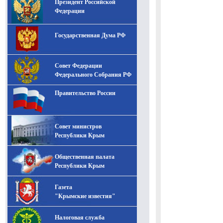
Президент Российской
-- Лучшее, что можно сделать с хорошим советом, это
пропустить его мимо ушей. Он никогда не бывает
Федерации
полезен никому, кроме того, кто его дал.
-- Люблю давать советы и очень не люблю, когда их
Государственная Дума РФ
дают мне.
Совет Федерации
Федерального Собрания РФ
Правительство России
Совет министров
Республики Крым
Общественная палата
Республики Крым
Газета
"Крымские известия"
Налоговая служба