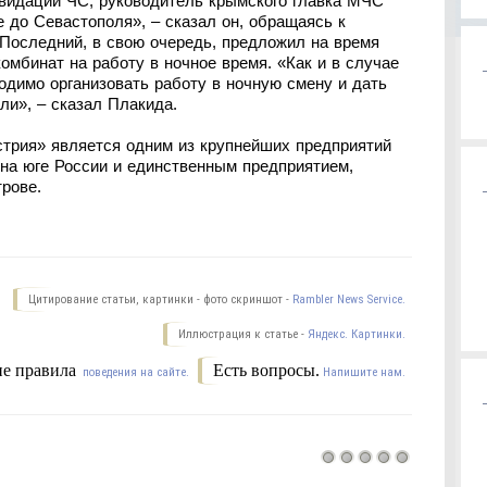
квидации ЧС, руководитель крымского главка МЧС
е до Севастополя», – сказал он, обращаясь к
Последний, в свою очередь, предложил на время
омбинат на работу в ночное время. «Как и в случае
одимо организовать работу в ночную смену и дать
ли», – сказал Плакида.
трия» является одним из крупнейших предприятий
на юге России и единственным предприятием,
рове.
Цитирование статьи, картинки - фото скриншот -
Rambler News Service.
Иллюстрация к статье -
Яндекс. Картинки.
е правила
Есть вопросы.
поведения на сайте.
Напишите нам.