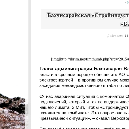
«
Бахчисарайская «Стройиндустр
«Б
Добавлено
14
[img]http://ikrim.net/timthumb.php?src=/201
Глава администрации Бахчисарая В
власти в срочном порядке обеспечить АО 
электроэнергией – в противном случае мож
заседания межведомственного штаба по ли
«У нас аварийная ситуация с комбинатом «
подключений, который и так не выдерживае
нашего лимита, 2 МВт, чтобы «Стройиндус
находится на комбинате. Это вопрос очень 
чрезвычайной ситуации», – сказал Верховод