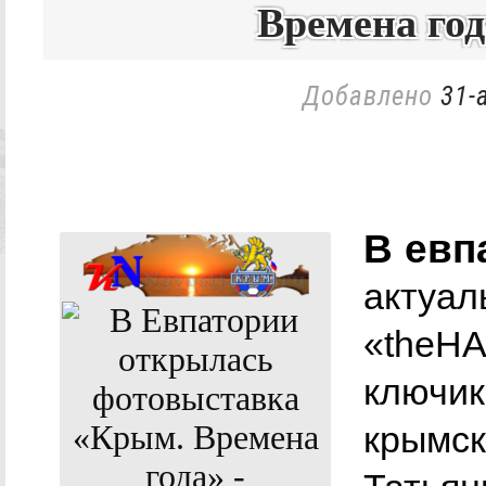
Времена год
Добавлено
31-
В евп
актуал
«theH
ключик
крымск