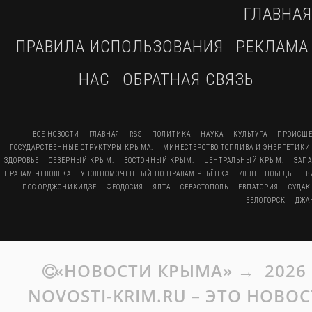
ГЛАВНАЯ
ПРАВИЛА ИСПОЛЬЗОВАНИЯ
РЕКЛАМА
НАС
ОБРАТНАЯ СВЯЗЬ
ВСЕ НОВОСТИ
ГЛАВНАЯ
RSS
ПОЛИТИКА
НАУКА
КУЛЬТУРА
ПРОИСШЕ
ГОСУДАРСТВЕННЫЕ СТРУКТУРЫ КРЫМА.
МИНЕСТЕРСТВО ТОПЛИВА И ЭНЕРГЕТИКИ
ЗДОРОВЬЕ
СЕВЕРНЫЙ КРЫМ.
ВОСТОЧНЫЙ КРЫМ.
ЦЕНТРАЛЬНЫЙ КРЫМ.
ЗАП
ПРАВАМ ЧЕЛОВЕКА
УПОЛНОМОЧЕННЫЙ ПО ПРАВАМ РЕБЁНКА
70 ЛЕТ ПОБЕДЫ.
В
ПОС.ОРДЖОНИКИДЗЕ
ФЕОДОСИЯ
ЯЛТА
СЕВАСТОПОЛЬ
ЕВПАТОРИЯ
СУДАК
БЕЛОГОРСК
ДЖА
«НОВОСТИ КРЫМА»
→
2026
NOVOSTI-KRIM.RU – ЭТО НОВО