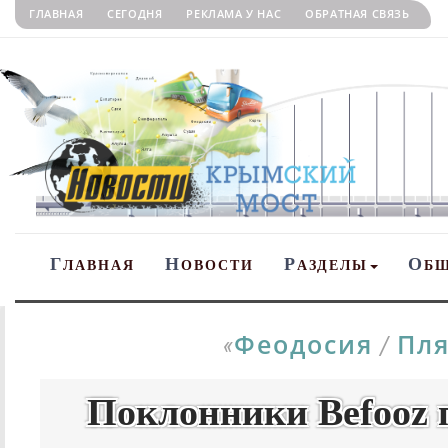
ГЛАВНАЯ
СЕГОДНЯ
РЕКЛАМА У НАС
ОБРАТНАЯ СВЯЗЬ
Г
Н
Р
О
ЛАВНАЯ
ОВОСТИ
АЗДЕЛЫ
Б
Феодосия
Пля
«
/
Поклонники Befooz 