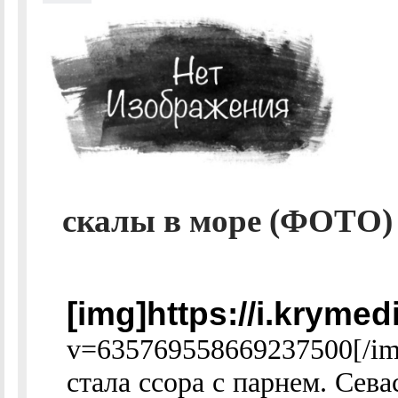
скалы в море (ФОТО) 
[img]https://i.kryme
v=635769558669237500[/im
стала ссора с парнем. Севас