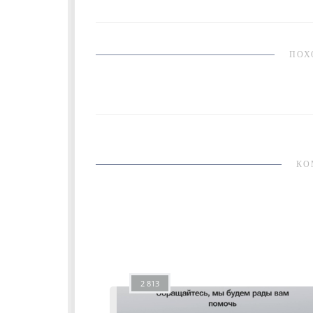
ПОХ
КО
2 813