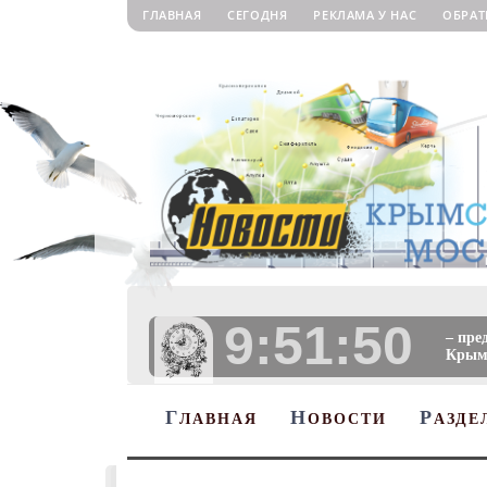
ГЛАВНАЯ
СЕГОДНЯ
РЕКЛАМА У НАС
ОБРАТ
9:51:51
– пре
Крыму
Г
Н
Р
ЛАВНАЯ
ОВОСТИ
АЗДЕ