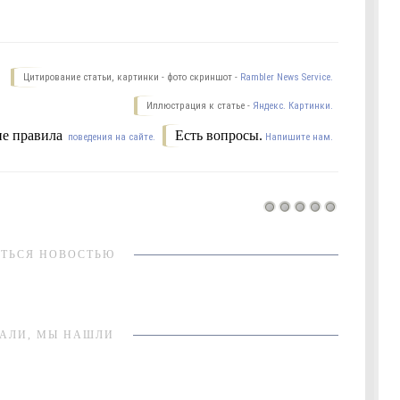
Цитирование статьи, картинки - фото скриншот -
Rambler News Service.
Иллюстрация к статье -
Яндекс. Картинки.
е правила
Есть вопросы.
поведения на сайте.
Напишите нам.
ТЬСЯ НОВОСТЬЮ
АЛИ, МЫ НАШЛИ