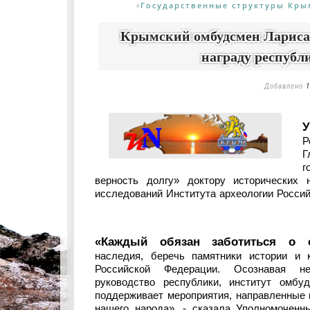
Государственные структуры Кры
«
Крымский омбудсмен Лариса
награду республ
Добавлено
1
Р
Г
г
верность долгу» доктору исторических
исследований Института археологии Росси
«Каждый обязан заботиться о с
наследия, беречь памятники истории и 
Российской Федерации. Осознавая не
руководство республики, институт омбу
поддерживает мероприятия, направленные н
нашего народа», - сказала Уполномочен