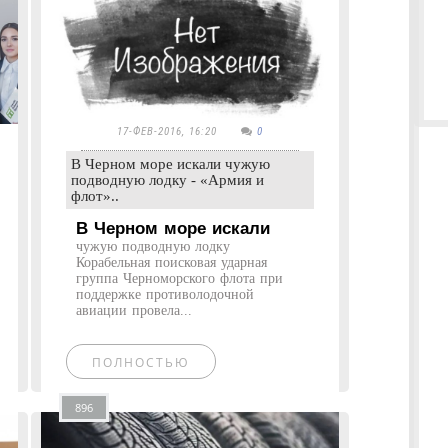
17-ФЕВ-2016, 16:20
0
В Черном море искали чужую
подводную лодку - «Армия и
флот»..
В Черном море искали
чужую подводную лодку
Корабельная поисковая ударная
группа Черноморского флота при
поддержке противолодочной
авиации провела...
ПОЛНОСТЬЮ
896