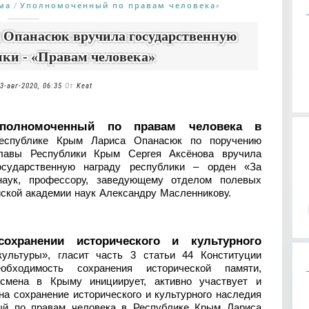
ма
Уполномоченный по правам человека
/
»
 Опанасюк вручила государственную
ики - «Правам человека»
3-авг-2020, 06:35
От
Keat
Уполномоченный по правам человека в
еспублике Крым Лариса Опанасюк по поручению
лавы Республики Крым Сергея Аксёнова вручила
осударственную награду республики – орден «За
 наук, профессору, заведующему отделом полевых
йской академии наук Александру Масленникову.
охранении исторического и культурного
культуры», гласит часть 3 статьи 44 Конституции
обходимость сохранения исторической памяти,
дсмена в Крыму инициирует, активно участвует и
а сохранение исторического и культурного наследия
ный по правам человека в Республике Крым Лариса