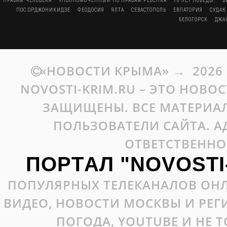
ПРАВАМ ЧЕЛОВЕКА
УПОЛНОМОЧЕННЫЙ ПО ПРАВАМ РЕБЁНКА
70 ЛЕТ ПОБЕДЫ.
В
ПОС.ОРДЖОНИКИДЗЕ
ФЕОДОСИЯ
ЯЛТА
СЕВАСТОПОЛЬ
ЕВПАТОРИЯ
СУДАК
БЕЛОГОРСК
ДЖА
«НОВОСТИ КРЫМА»
→
2026
NOVOSTI-KRIM.RU – ЭТО НОВО
ЗАЩИЩЕНЫ. ВСЕ МАТЕРИАЛ
ПОЛЬЗОВАТЕЛИ САЙТА. А
ОТВЕТСТВЕННО
ПОРТАЛ "NOVOSTI
ПОПУЛЯРНЫХ ТЕЛЕКАНАЛОВ ОНЛ
ВИДЕО, НОВОСТИ МОСКВЫ И РЕ
ПОГОДА, YOUTUBE И НЕ 