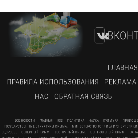
ВКОНТ
ГЛАВНАЯ
ПРАВИЛА ИСПОЛЬЗОВАНИЯ
РЕКЛАМА
НАС
ОБРАТНАЯ СВЯЗЬ
ВСЕ НОВОСТИ
ГЛАВНАЯ
RSS
ПОЛИТИКА
НАУКА
КУЛЬТУРА
ПРОИСШЕ
ГОСУДАРСТВЕННЫЕ СТРУКТУРЫ КРЫМА.
МИНЕСТЕРСТВО ТОПЛИВА И ЭНЕРГЕТИКИ
ЗДОРОВЬЕ
СЕВЕРНЫЙ КРЫМ.
ВОСТОЧНЫЙ КРЫМ.
ЦЕНТРАЛЬНЫЙ КРЫМ.
ЗАП