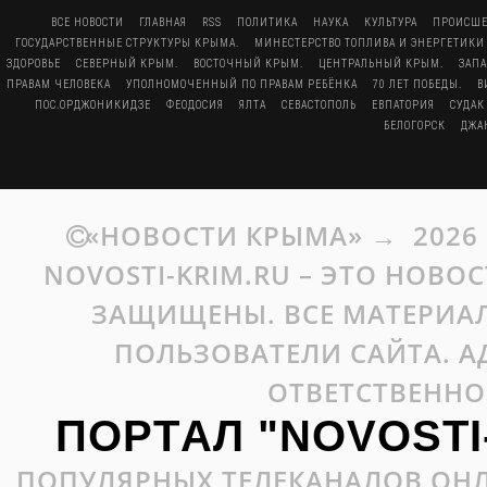
ВСЕ НОВОСТИ
ГЛАВНАЯ
RSS
ПОЛИТИКА
НАУКА
КУЛЬТУРА
ПРОИСШЕ
ГОСУДАРСТВЕННЫЕ СТРУКТУРЫ КРЫМА.
МИНЕСТЕРСТВО ТОПЛИВА И ЭНЕРГЕТИКИ
ЗДОРОВЬЕ
СЕВЕРНЫЙ КРЫМ.
ВОСТОЧНЫЙ КРЫМ.
ЦЕНТРАЛЬНЫЙ КРЫМ.
ЗАП
ПРАВАМ ЧЕЛОВЕКА
УПОЛНОМОЧЕННЫЙ ПО ПРАВАМ РЕБЁНКА
70 ЛЕТ ПОБЕДЫ.
В
ПОС.ОРДЖОНИКИДЗЕ
ФЕОДОСИЯ
ЯЛТА
СЕВАСТОПОЛЬ
ЕВПАТОРИЯ
СУДАК
БЕЛОГОРСК
ДЖА
«НОВОСТИ КРЫМА»
→
2026
NOVOSTI-KRIM.RU – ЭТО НОВО
ЗАЩИЩЕНЫ. ВСЕ МАТЕРИАЛ
ПОЛЬЗОВАТЕЛИ САЙТА. А
ОТВЕТСТВЕННО
ПОРТАЛ "NOVOSTI
ПОПУЛЯРНЫХ ТЕЛЕКАНАЛОВ ОНЛ