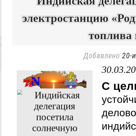
Индийская делега
электростанцию «Род
топлива 
Добавлено
20-
30.03.2
С цел
устойч
делово
индийс