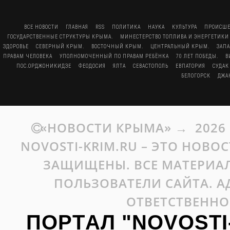
ВСЕ НОВОСТИ
ГЛАВНАЯ
RSS
ПОЛИТИКА
НАУКА
КУЛЬТУРА
ПРОИСШЕ
ГОСУДАРСТВЕННЫЕ СТРУКТУРЫ КРЫМА.
МИНЕСТЕРСТВО ТОПЛИВА И ЭНЕРГЕТИКИ
ЗДОРОВЬЕ
СЕВЕРНЫЙ КРЫМ.
ВОСТОЧНЫЙ КРЫМ.
ЦЕНТРАЛЬНЫЙ КРЫМ.
ЗАП
ПРАВАМ ЧЕЛОВЕКА
УПОЛНОМОЧЕННЫЙ ПО ПРАВАМ РЕБЁНКА
70 ЛЕТ ПОБЕДЫ.
В
ПОС.ОРДЖОНИКИДЗЕ
ФЕОДОСИЯ
ЯЛТА
СЕВАСТОПОЛЬ
ЕВПАТОРИЯ
СУДАК
БЕЛОГОРСК
ДЖА
«НОВОСТИ КРЫМА»
→
2026
NOVOSTI-KRIM.RU – ЭТО НОВО
ЗАЩИЩЕНЫ. ВСЕ МАТЕРИАЛ
ПОЛЬЗОВАТЕЛИ САЙТА. А
ОТВЕТСТВЕННО
ПОРТАЛ "NOVOSTI