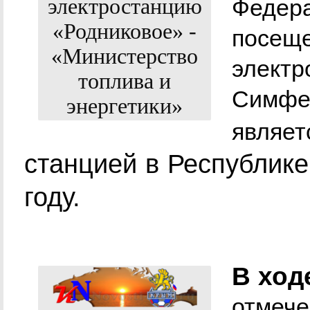
Федера
посещ
электр
Симфер
являе
станцией в Республике
году.
В ход
отмече