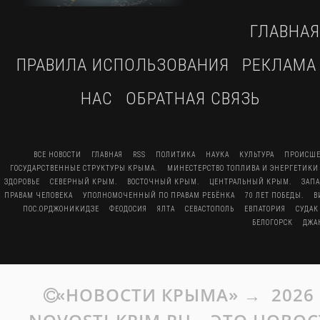
ГЛАВНАЯ
ПРАВИЛА ИСПОЛЬЗОВАНИЯ
РЕКЛАМА
НАС
ОБРАТНАЯ СВЯЗЬ
ВСЕ НОВОСТИ
ГЛАВНАЯ
RSS
ПОЛИТИКА
НАУКА
КУЛЬТУРА
ПРОИСШЕ
ГОСУДАРСТВЕННЫЕ СТРУКТУРЫ КРЫМА.
МИНЕСТЕРСТВО ТОПЛИВА И ЭНЕРГЕТИКИ
ЗДОРОВЬЕ
СЕВЕРНЫЙ КРЫМ.
ВОСТОЧНЫЙ КРЫМ.
ЦЕНТРАЛЬНЫЙ КРЫМ.
ЗАП
ПРАВАМ ЧЕЛОВЕКА
УПОЛНОМОЧЕННЫЙ ПО ПРАВАМ РЕБЁНКА
70 ЛЕТ ПОБЕДЫ.
В
ПОС.ОРДЖОНИКИДЗЕ
ФЕОДОСИЯ
ЯЛТА
СЕВАСТОПОЛЬ
ЕВПАТОРИЯ
СУДАК
БЕЛОГОРСК
ДЖА
«НОВОСТИ КРЫМА»
→
2026