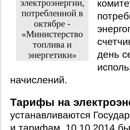
комите
потреб
энерго
счетчи
день с
исполь
начислений.
Тарифы на электроэн
устанавливаются Госуда
и тарифам. 10.10.2014 б