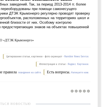
бных заведений. Так, за период
2013-2014
гг. более
и переоборудованы при помощи самонесущего
удники ДТЭК Крымэнерго регулярно проводят проверку
ргообъектов, расположенных на территориях школ и
енной близости от них. Особому контролю
и предостерегающих знаков на объектах повышенной
АО «ДТЭК Крымэнерго
»
Цитирование статьи, картинки - фото скриншот -
Rambler News Service.
Иллюстрация к статье -
Яндекс. Картинки.
е правила
Есть вопросы.
поведения на сайте.
Напишите нам.
ТЬСЯ НОВОСТЬЮ