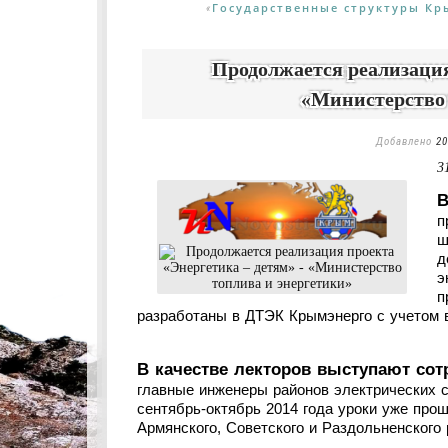
Государственные структуры Кр
«
Продолжается реализация
«Министерство 
Добавлено
20
3
п
ш
д
э
п
разработаны в ДТЭК Крымэнерго с учетом 
В качестве лекторов выступают со
главные инженеры районов электрических се
сентябрь-октябрь 2014 года уроки уже прош
Армянского, Советского и Раздольненского