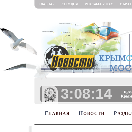
ГЛАВНАЯ
СЕГОДНЯ
РЕКЛАМА У НАС
ОБРАТ
3:08:15
– пре
Крыму
Г
Н
Р
ЛАВНАЯ
ОВОСТИ
АЗДЕ