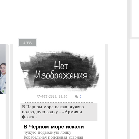
4 333
17-ФЕВ-2016, 16:20
0
В Черном море искали чужую
подводную лодку - «Армия и
флот»..
В Черном море искали
чужую подводную лодку
Корабельная поисковая ударная