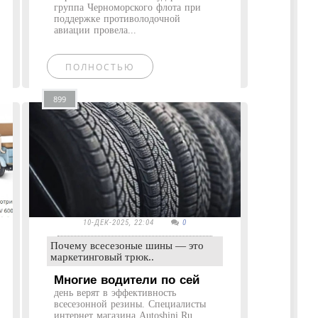
группа Черноморского флота при
поддержке противолодочной
авиации провела...
ПОЛНОСТЬЮ
899
10-ДЕК-2025, 22:04
0
Почему всесезоные шины — это
маркетинговый трюк..
Многие водители по сей
день верят в эффективность
всесезонной резины. Специалисты
интернет магазина Autoshini.Ru