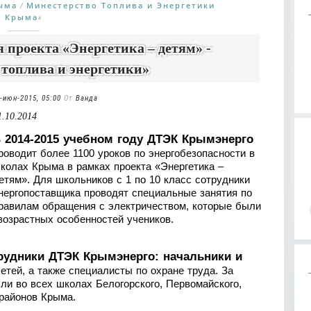
ыма
Минестерство Топлива и Энергетики
/
Крыма
»
 проекта «Энергетика – детям» -
топлива и энергетики»
-июн-2015, 05:00
От
Ванда
1.10.2014
В
2014-2015
учебном году ДТЭК Крымэнерго
роводит более 1100 уроков по энергобезопасности в
колах Крыма в рамках проекта «Энергетика –
етям». Для школьников с 1 по 10 класс сотрудники
нергопоставщика проводят специальные занятия по
равилам обращения с электричеством, которые были
возрастных особенностей учеников.
трудники ДТЭК Крымэнерго: начальники и
тей, а также специалисты­­ по охране труда. За
ли во всех школах Белогорского, Первомайского,
 районов Крыма.