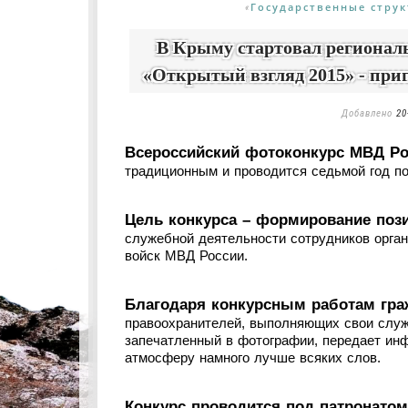
Государственные стру
«
В Крыму стартовал регионал
«Открытый взгляд 2015» - при
Добавлено
20
Всероссийский фотоконкурс МВД Ро
традиционным и проводится седьмой год п
Цель конкурса – формирование поз
служебной деятельности сотрудников орга
войск МВД России.
Благодаря конкурсным работам граж
правоохранителей, выполняющих свои служе
запечатленный в фотографии, передает инф
атмосферу намного лучше всяких слов.
Конкурс проводится под патронатом