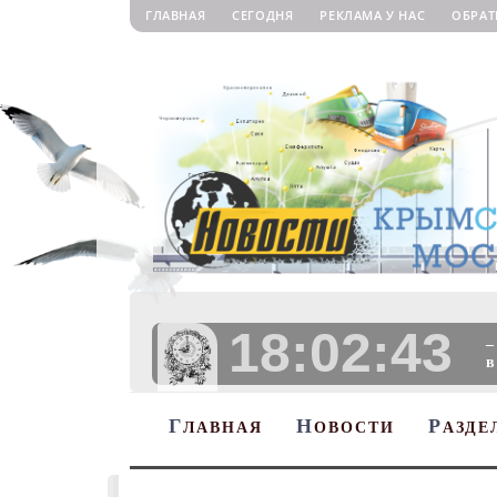
ГЛАВНАЯ
СЕГОДНЯ
РЕКЛАМА У НАС
ОБРАТ
18:02:44
–
в
Г
Н
Р
ЛАВНАЯ
ОВОСТИ
АЗДЕ