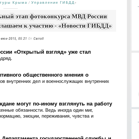
ктуры Крыма
Управление ГИБДД
/
»
ьный этап фотоконкурса МВД России
глашаем к участию - «Новости ГИБДД»
-июн-2015, 05:21
От
Carroll
ссии «Открытый взгляд» уже стал
одряд.
итивного общественного мнения о
нов внутренних дел и военнослужащих внутренних
дане могут по-иному взглянуть на работу
нные обязанности. Ведь иногда один миг,
ормацию, эмоции, переживания, чувства и
 Департамента государственной службы и