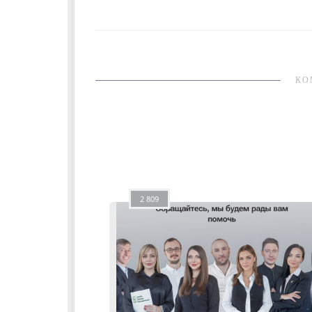
КО
2 809