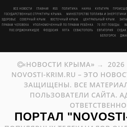
ВСЕ НОВОСТИ
ГЛАВНАЯ
RSS
ПОЛИТИКА
НАУКА
КУЛЬТУРА
ПРОИСШЕ
ГОСУДАРСТВЕННЫЕ СТРУКТУРЫ КРЫМА.
МИНЕСТЕРСТВО ТОПЛИВА И ЭНЕРГЕТИКИ
ЗДОРОВЬЕ
СЕВЕРНЫЙ КРЫМ.
ВОСТОЧНЫЙ КРЫМ.
ЦЕНТРАЛЬНЫЙ КРЫМ.
ЗАП
ПРАВАМ ЧЕЛОВЕКА
УПОЛНОМОЧЕННЫЙ ПО ПРАВАМ РЕБЁНКА
70 ЛЕТ ПОБЕДЫ.
В
ПОС.ОРДЖОНИКИДЗЕ
ФЕОДОСИЯ
ЯЛТА
СЕВАСТОПОЛЬ
ЕВПАТОРИЯ
СУДАК
БЕЛОГОРСК
ДЖА
«НОВОСТИ КРЫМА»
→
2026
NOVOSTI-KRIM.RU – ЭТО НОВО
ЗАЩИЩЕНЫ. ВСЕ МАТЕРИАЛ
ПОЛЬЗОВАТЕЛИ САЙТА. А
ОТВЕТСТВЕННО
ПОРТАЛ "NOVOSTI