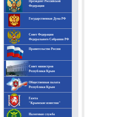
Президент Российской
-- Лучшее, что можно сделать с хорошим советом, это
пропустить его мимо ушей. Он никогда не бывает
Федерации
полезен никому, кроме того, кто его дал.
-- Люблю давать советы и очень не люблю, когда их
Государственная Дума РФ
дают мне.
Совет Федерации
Федерального Собрания РФ
Правительство России
Совет министров
Республики Крым
Общественная палата
Республики Крым
Газета
"Крымские известия"
Налоговая служба