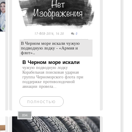
17-ФЕВ-2016, 16:20
0
В Черном море искали чужую
подводную лодку - «Армия и
флот»..
В Черном море искали
чужую подводную лодку
Корабельная поисковая ударная
группа Черноморского флота при
поддержке противолодочной
авиации провела...
ПОЛНОСТЬЮ
894