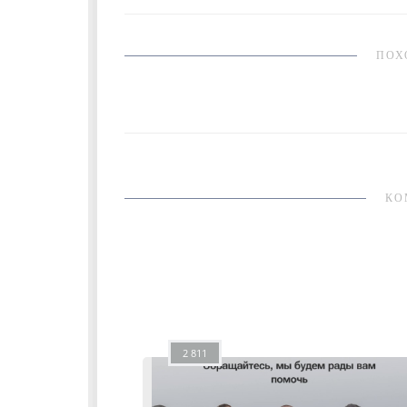
ПОХ
КО
2 811