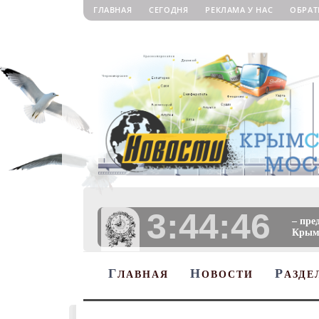
ГЛАВНАЯ
СЕГОДНЯ
РЕКЛАМА У НАС
ОБРАТ
3:44:47
– пре
Крыму
Г
Н
Р
ЛАВНАЯ
ОВОСТИ
АЗДЕ