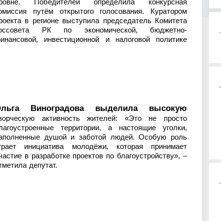
ровне. Победителей определила конкурсная
омиссия путём открытого голосования. Куратором
роекта в регионе выступила председатель Комитета
оссовета РК по экономической, бюджетно-
инансовой, инвестиционной и налоговой политике
Ольга Виноградова выделила высокую
ворческую активность жителей: «Это не просто
лагоустроенные территории, а настоящие уголки,
аполненные душой и заботой людей. Особую роль
грает инициатива молодёжи, которая принимает
частие в разработке проектов по благоустройству», –
тметила депутат.