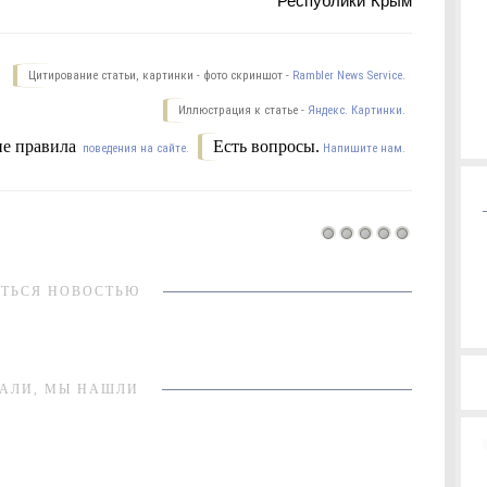
Республики Крым
Цитирование статьи, картинки - фото скриншот -
Rambler News Service.
Иллюстрация к статье -
Яндекс. Картинки.
е правила
Есть вопросы.
поведения на сайте.
Напишите нам.
ТЬСЯ НОВОСТЬЮ
АЛИ, МЫ НАШЛИ