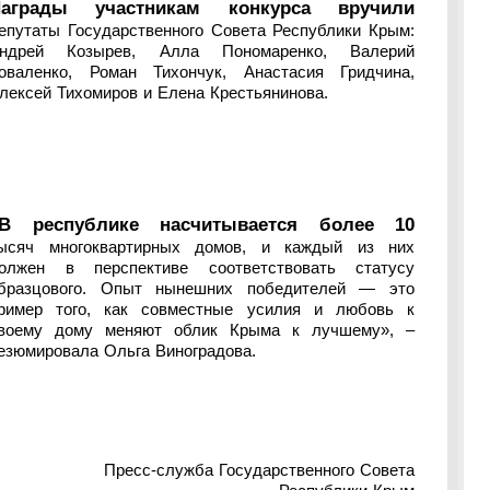
Награды участникам конкурса вручили
епутаты Государственного Совета Республики Крым:
ндрей Козырев, Алла Пономаренко, Валерий
оваленко, Роман Тихончук, Анастасия Гридчина,
лексей Тихомиров и Елена Крестьянинова.
В республике насчитывается более 10
ысяч многоквартирных домов, и каждый из них
олжен в перспективе соответствовать статусу
бразцового. Опыт нынешних победителей — это
ример того, как совместные усилия и любовь к
воему дому меняют облик Крыма к лучшему», –
езюмировала Ольга Виноградова.
Пресс-служба Государственного Совета