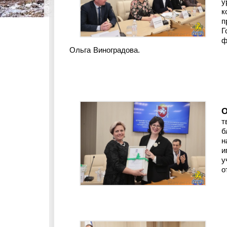
у
к
п
Г
ф
Ольга Виноградова.
т
б
н
и
у
о