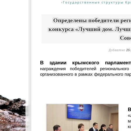
Государственные структуры К
«
Определены победители реги
конкурса «Лучший дом. Лучши
Сов
Добавлено
25
В здании крымского парламент
награждения победителей региональног
организованного в рамках федерального па
В
«
м
к