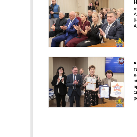
д
А
К
А
«
т
д
о
п
с
р