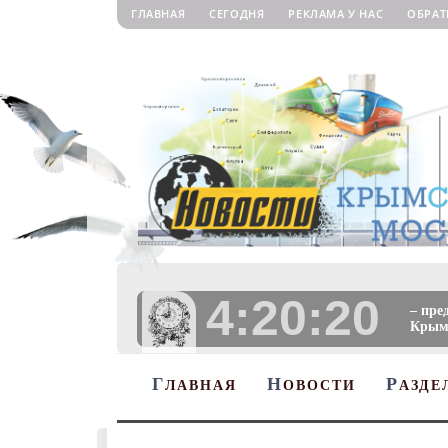
ГЛАВНАЯ
СЕГОДНЯ
РЕКЛАМА У НАС
ОБРАТ
4:20:20
– пре
Крыму
Г
Н
Р
ЛАВНАЯ
ОВОСТИ
АЗДЕ