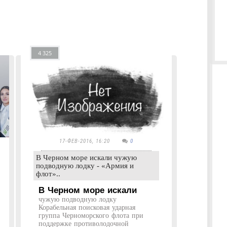
4 325
17-ФЕВ-2016, 16:20
0
В Черном море искали чужую
подводную лодку - «Армия и
флот»..
В Черном море искали
чужую подводную лодку
Корабельная поисковая ударная
группа Черноморского флота при
поддержке противолодочной