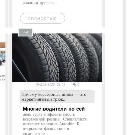
авиации провела...
ПОЛНОСТЬЮ
894
10-ДЕК-2025, 22:04
0
Почему всесезоные шины — это
маркетинговый трюк..
Многие водители по сей
день верят в эффективность
всесезонной резины. Специалисты
интернет магазина Autoshini.Ru
открывают физические и
химические...