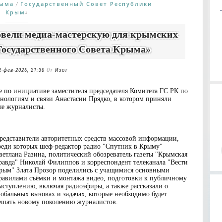
рыма
Государственный Совет Республики
/
Крым
»
вели медиа-мастерскую для крымских
Государственного Совета Крыма»
2-фев-2026, 21:30
От
Изот
е по инициативе заместителя председателя Комитета ГС РК по
ологиям и связи Анастасии Прядко, в котором приняли
ые журналисты.
редставители авторитетных средств массовой информации,
реди которых шеф-редактор радио "Спутник в Крыму"
ветлана Разина, политический обозреватель газеты "Крымская
равда" Николай Филиппов и корреспондент телеканала "Вести
рым" Злата Прозор поделились с учащимися основными
равилами съёмки и монтажа видео, подготовки к публичному
ыступлению, включая радиоэфиры, а также рассказали о
лобальных вызовах и задачах, которые необходимо будет
ешать новому поколению журналистов.