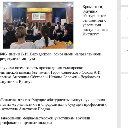
Кроме того,
будущих
абитуриентов
ознакомили с
условиями
поступления в
Институт
 КФУ имени В.И. Вернадского, основными направлениями
ед студентами вуза.
получили возможность прохождения стажировки в
уштинской школы №2 имени Героя Советского Союза А.И.
ренко Ангелина Обухова и Наталья Белоконь-Вербовская
«Спутник в Крыму».
Убеждена, что так будущие абитуриенты смогут лучше понять
спекты журналистики и определиться с будущей профессией»,
 отметила Анастасия Прядко.
 завершении медиа-мастерской участникам вручили
ертификаты и ценные подарки.