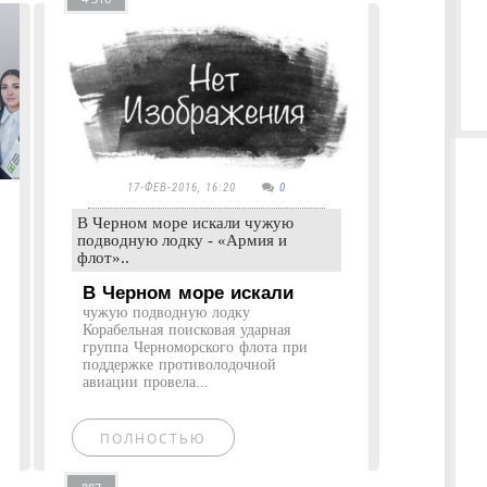
17-ФЕВ-2016, 16:20
0
В Черном море искали чужую
подводную лодку - «Армия и
флот»..
В Черном море искали
чужую подводную лодку
Корабельная поисковая ударная
группа Черноморского флота при
поддержке противолодочной
авиации провела...
ПОЛНОСТЬЮ