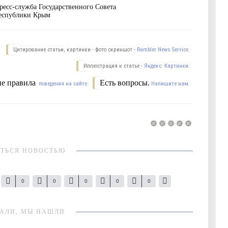
ресс-служба Государственного Совета
еспублики Крым
Цитирование статьи, картинки - фото скриншот -
Rambler News Service.
Иллюстрация к статье -
Яндекс. Картинки.
е правила
Есть вопросы.
поведения на сайте.
Напишите нам.
ТЬСЯ НОВОСТЬЮ
0
0
0
0
0
АЛИ, МЫ НАШЛИ