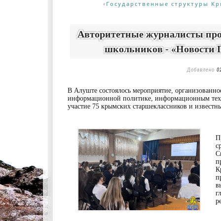
Государственные структуры К
«
Авторитетные журналисты про
школьников - «Новости 
Добавлено
0
В Алуште состоялось мероприятие, организованно
информационной политике, информационным техн
участие 75 крымских старшеклассников и известн
П
с
С
п
К
п
в
г
р