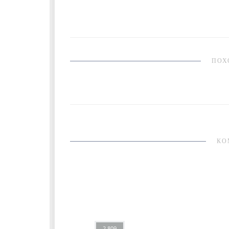
ПОХ
КО
2 809