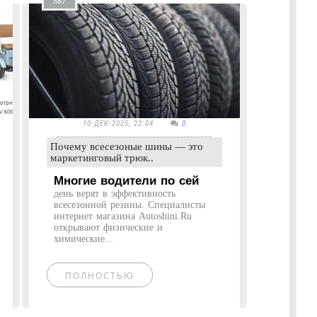
887
10-ДЕК-2025, 22:04
0
Почему всесезоные шины — это
маркетинговый трюк..
Многие водители по сей
день верят в эффективность
всесезонной резины. Специалисты
интернет магазина Autoshini.Ru
открывают физические и
химические...
ПОЛНОСТЬЮ