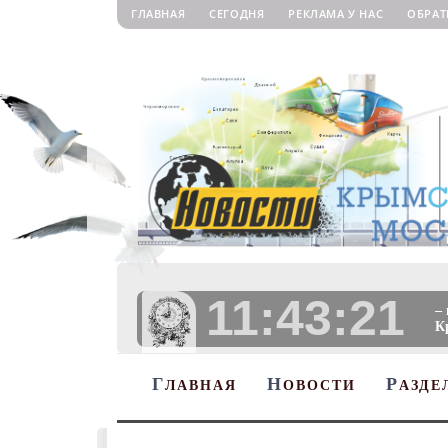
ГЛАВНАЯ
СЕГОДНЯ
РЕКЛАМА У НАС
ОБРАТ
11:43:22
–
К
Г
Н
Р
ЛАВНАЯ
ОВОСТИ
АЗДЕ