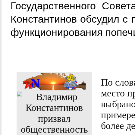
Государственного Сове
Константинов обсудил с 
функционирования попечи
По слов
место п
выбрано
примере
более д