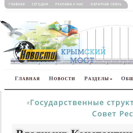
ГЛАВНАЯ
СЕГОДНЯ
РЕКЛАМА У НАС
ОБРАТНАЯ СВЯЗЬ
Г
Н
Р
О
ЛАВНАЯ
ОВОСТИ
АЗДЕЛЫ
Б
Государственные стру
«
Совет Ре