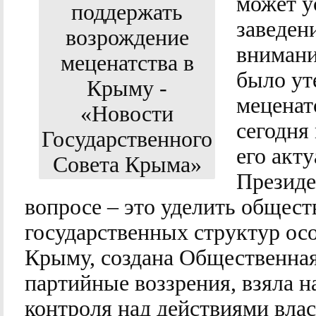
может у
заведен
внимани
было ут
меценат
сегодня
его акт
Президе
вопросе – это уделить общес
государственных структур осо
Крыму, создана Общественная 
партийные воззрения, взяла 
контроля над действиями вла