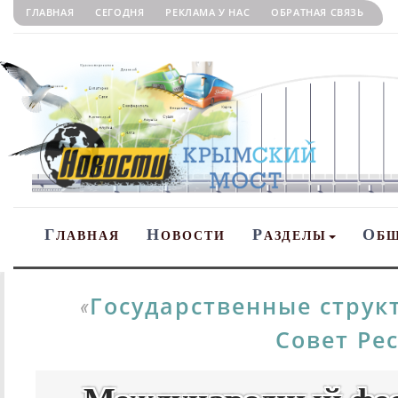
ГЛАВНАЯ
СЕГОДНЯ
РЕКЛАМА У НАС
ОБРАТНАЯ СВЯЗЬ
Г
Н
Р
О
ЛАВНАЯ
ОВОСТИ
АЗДЕЛЫ
Б
Государственные стру
«
Совет Ре