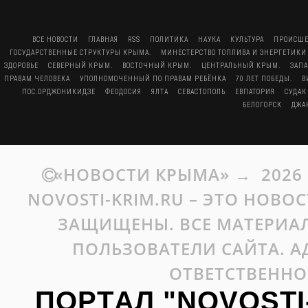
ВСЕ НОВОСТИ
ГЛАВНАЯ
RSS
ПОЛИТИКА
НАУКА
КУЛЬТУРА
ПРОИСШЕ
ГОСУДАРСТВЕННЫЕ СТРУКТУРЫ КРЫМА.
МИНЕСТЕРСТВО ТОПЛИВА И ЭНЕРГЕТИКИ
ЗДОРОВЬЕ
СЕВЕРНЫЙ КРЫМ.
ВОСТОЧНЫЙ КРЫМ.
ЦЕНТРАЛЬНЫЙ КРЫМ.
ЗАП
ПРАВАМ ЧЕЛОВЕКА
УПОЛНОМОЧЕННЫЙ ПО ПРАВАМ РЕБЁНКА
70 ЛЕТ ПОБЕДЫ.
В
ПОС.ОРДЖОНИКИДЗЕ
ФЕОДОСИЯ
ЯЛТА
СЕВАСТОПОЛЬ
ЕВПАТОРИЯ
СУДАК
БЕЛОГОРСК
ДЖА
«НОВОСТИ КРЫМА»
→
2026
NOVOSTI-KRIM.RU – ЭТО НОВО
ЗАЩИЩЕНЫ. ВСЕ МАТЕРИАЛ
ПОЛЬЗОВАТЕЛИ САЙТА. А
ОТВЕТСТВЕННО
ПОРТАЛ "NOVOSTI