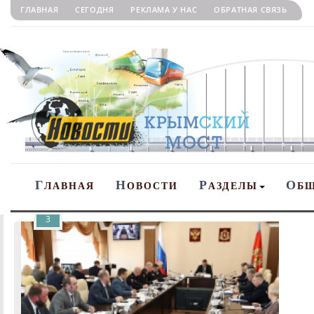
ГЛАВНАЯ
СЕГОДНЯ
РЕКЛАМА У НАС
ОБРАТНАЯ СВЯЗЬ
Г
Н
Р
О
ЛАВНАЯ
ОВОСТИ
АЗДЕЛЫ
Б
3