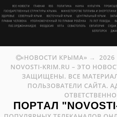
ВСЕ НОВОСТИ
ГЛАВНАЯ
RSS
ПОЛИТИКА
НАУКА
КУЛЬТУРА
ПРОИСШЕ
ГОСУДАРСТВЕННЫЕ СТРУКТУРЫ КРЫМА.
МИНЕСТЕРСТВО ТОПЛИВА И ЭНЕРГЕТИКИ
ЗДОРОВЬЕ
СЕВЕРНЫЙ КРЫМ.
ВОСТОЧНЫЙ КРЫМ.
ЦЕНТРАЛЬНЫЙ КРЫМ.
ЗАП
ПРАВАМ ЧЕЛОВЕКА
УПОЛНОМОЧЕННЫЙ ПО ПРАВАМ РЕБЁНКА
70 ЛЕТ ПОБЕДЫ.
В
ПОС.ОРДЖОНИКИДЗЕ
ФЕОДОСИЯ
ЯЛТА
СЕВАСТОПОЛЬ
ЕВПАТОРИЯ
СУДАК
БЕЛОГОРСК
ДЖА
«НОВОСТИ КРЫМА»
→
2026
NOVOSTI-KRIM.RU – ЭТО НОВО
ЗАЩИЩЕНЫ. ВСЕ МАТЕРИАЛ
ПОЛЬЗОВАТЕЛИ САЙТА. А
ОТВЕТСТВЕННО
ПОРТАЛ "NOVOSTI
ПОПУЛЯРНЫХ ТЕЛЕКАНАЛОВ ОНЛ