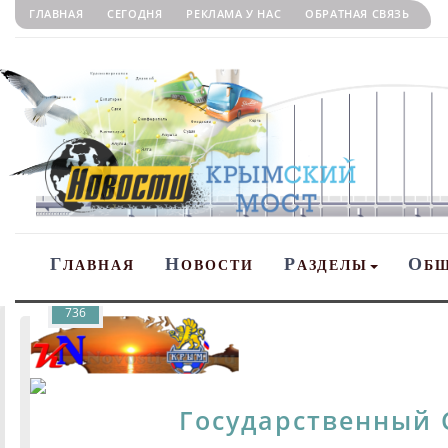
ГЛАВНАЯ
СЕГОДНЯ
РЕКЛАМА У НАС
ОБРАТНАЯ СВЯЗЬ
Г
Н
Р
О
ЛАВНАЯ
ОВОСТИ
АЗДЕЛЫ
Б
736
Государственный 