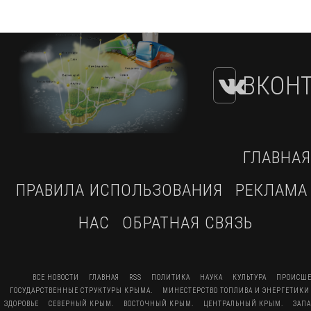
ВКОНТ
ГЛАВНАЯ
ПРАВИЛА ИСПОЛЬЗОВАНИЯ
РЕКЛАМА
НАС
ОБРАТНАЯ СВЯЗЬ
ВСЕ НОВОСТИ
ГЛАВНАЯ
RSS
ПОЛИТИКА
НАУКА
КУЛЬТУРА
ПРОИСШЕ
ГОСУДАРСТВЕННЫЕ СТРУКТУРЫ КРЫМА.
МИНЕСТЕРСТВО ТОПЛИВА И ЭНЕРГЕТИКИ
ЗДОРОВЬЕ
СЕВЕРНЫЙ КРЫМ.
ВОСТОЧНЫЙ КРЫМ.
ЦЕНТРАЛЬНЫЙ КРЫМ.
ЗАП