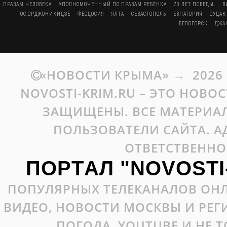
ПРАВАМ ЧЕЛОВЕКА
УПОЛНОМОЧЕННЫЙ ПО ПРАВАМ РЕБЁНКА
70 ЛЕТ ПОБЕДЫ.
В
ПОС.ОРДЖОНИКИДЗЕ
ФЕОДОСИЯ
ЯЛТА
СЕВАСТОПОЛЬ
ЕВПАТОРИЯ
СУДАК
БЕЛОГОРСК
ДЖА
«НОВОСТИ КРЫМА»
→
2026
NOVOSTI-KRIM.RU – ЭТО НОВО
ЗАЩИЩЕНЫ. ВСЕ МАТЕРИАЛ
ПОЛЬЗОВАТЕЛИ САЙТА. А
ОТВЕТСТВЕННО
ПОРТАЛ "NOVOSTI
ПОПУЛЯРНЫХ ТЕЛЕКАНАЛОВ ОНЛ
ВИДЕО, НОВОСТИ МОСКВЫ И РЕ
ПОГОДА, YOUTUBE И НЕ 