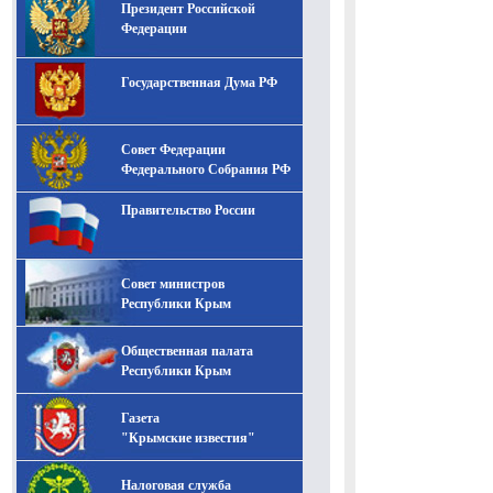
Президент Российской
-- Лучшее, что можно сделать с хорошим советом, это
пропустить его мимо ушей. Он никогда не бывает
Федерации
полезен никому, кроме того, кто его дал.
-- Люблю давать советы и очень не люблю, когда их
Государственная Дума РФ
дают мне.
Совет Федерации
Федерального Собрания РФ
Правительство России
Совет министров
Республики Крым
Общественная палата
Республики Крым
Газета
"Крымские известия"
Налоговая служба