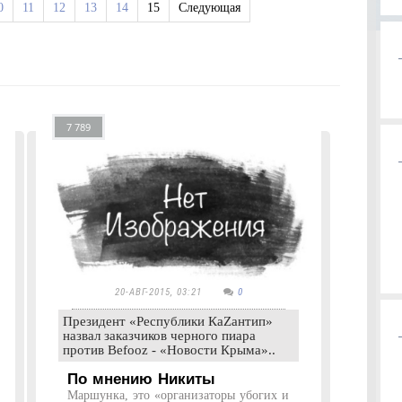
0
11
12
13
14
15
Следующая
7 789
20-АВГ-2015, 03:21
0
Президент «Республики КаZантип»
назвал заказчиков черного пиара
против Befooz - «Новости Крыма»..
По мнению Никиты
Маршунка, это «организаторы убогих и