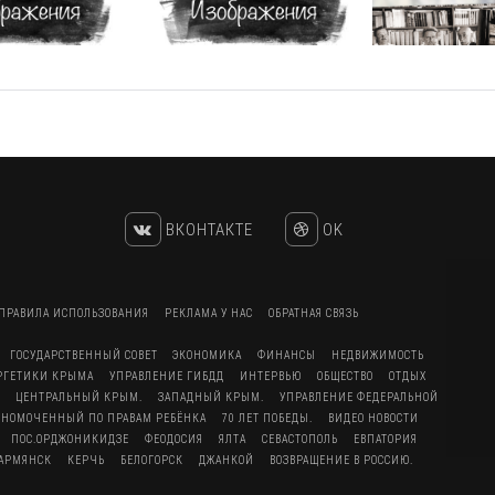
ВКОНТАКТЕ
OK
ПРАВИЛА ИСПОЛЬЗОВАНИЯ
РЕКЛАМА У НАС
ОБРАТНАЯ СВЯЗЬ
ГОСУДАРСТВЕННЫЙ СОВЕТ
ЭКОНОМИКА
ФИНАНСЫ
НЕДВИЖИМОСТЬ
ЕРГЕТИКИ КРЫМА
УПРАВЛЕНИЕ ГИБДД
ИНТЕРВЬЮ
ОБЩЕСТВО
ОТДЫХ
ЦЕНТРАЛЬНЫЙ КРЫМ.
ЗАПАДНЫЙ КРЫМ.
УПРАВЛЕНИЕ ФЕДЕРАЛЬНОЙ
ЛНОМОЧЕННЫЙ ПО ПРАВАМ РЕБЁНКА
70 ЛЕТ ПОБЕДЫ.
ВИДЕО НОВОСТИ
ПОС.ОРДЖОНИКИДЗЕ
ФЕОДОСИЯ
ЯЛТА
СЕВАСТОПОЛЬ
ЕВПАТОРИЯ
АРМЯНСК
КЕРЧЬ
БЕЛОГОРСК
ДЖАНКОЙ
ВОЗВРАЩЕНИЕ В РОССИЮ.