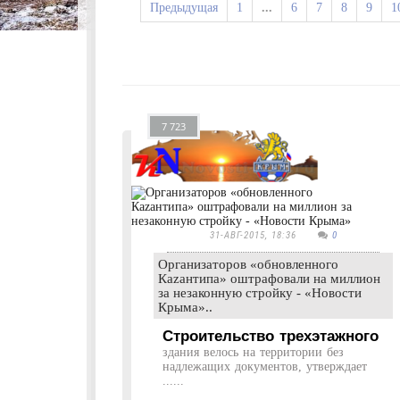
Предыдущая
1
...
6
7
8
9
1
7 723
31-АВГ-2015, 18:36
0
Организаторов «обновленного
Каzантипа» оштрафовали на миллион
за незаконную стройку - «Новости
Крыма»..
Строительство трехэтажного
здания велось на территории без
надлежащих документов, утверждает
......