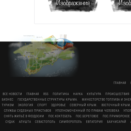
ГЛАВНАЯ
ВСЕ НОВОСТИ
ГЛАВНАЯ
RSS
ПОЛИТИКА
НАУКА
КУЛЬТУРА
ПРОИСШЕСТВИЯ
БИЗНЕС
ГОСУДАРСТВЕННЫЕ СТРУКТУРЫ КРЫМА.
МИНЕСТЕРСТВО ТОПЛИВА И ЭН
ТУРИЗМ
ЭКОЛОГИЯ
СПОРТ
ЗДОРОВЬЕ
СЕВЕРНЫЙ КРЫМ.
ВОСТОЧНЫЙ КРЫМ.
СЛУЖБЫ СУДЕБНЫХ ПРИСТАВОВ
УПОЛНОМОЧЕННЫЙ ПО ПРАВАМ ЧЕЛОВЕКА
УПО
СНЯТЬ ЖИЛЬЁ В ФЕОДОСИИ
ПОС.КОКТЕБЕЛЬ
ПОС.БЕРЕГОВОЕ
ПОС.ПРИМОРСКОЕ
СУДАК
АЛУШТА
СЕВАСТОПОЛЬ
СИМФЕРОПОЛЬ
ЕВПАТОРИЯ
БАХЧИСАРАЙ