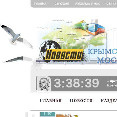
ГЛАВНАЯ
СЕГОДНЯ
РЕКЛАМА У НАС
ОБРАТ
3:38:40
– пре
Крыму
Г
Н
Р
ЛАВНАЯ
ОВОСТИ
АЗДЕ
1 197