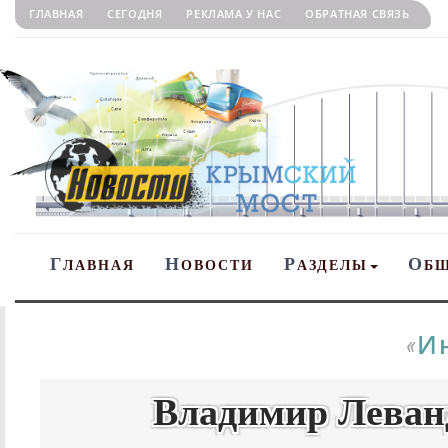
ГЛАВНАЯ
СЕГОДНЯ
РЕКЛАМА У НАС
ОБРАТНАЯ СВЯЗЬ
Г
Н
Р
О
ЛАВНАЯ
ОВОСТИ
АЗДЕЛЫ
Б
И
«
Владимир Леван