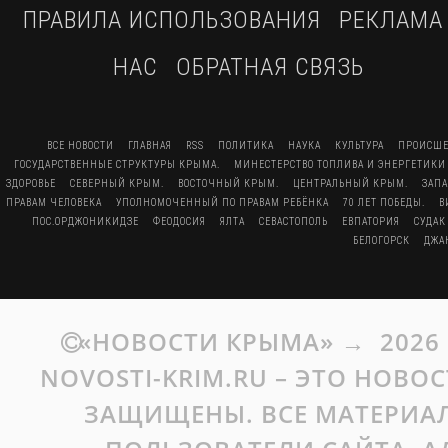
ПРАВИЛА ИСПОЛЬЗОВАНИЯ
РЕКЛАМА
НАС
ОБРАТНАЯ СВЯЗЬ
ВСЕ НОВОСТИ
ГЛАВНАЯ
RSS
ПОЛИТИКА
НАУКА
КУЛЬТУРА
ПРОИСШЕ
ГОСУДАРСТВЕННЫЕ СТРУКТУРЫ КРЫМА.
МИНЕСТЕРСТВО ТОПЛИВА И ЭНЕРГЕТИКИ
ЗДОРОВЬЕ
СЕВЕРНЫЙ КРЫМ.
ВОСТОЧНЫЙ КРЫМ.
ЦЕНТРАЛЬНЫЙ КРЫМ.
ЗАП
ПРАВАМ ЧЕЛОВЕКА
УПОЛНОМОЧЕННЫЙ ПО ПРАВАМ РЕБЁНКА
70 ЛЕТ ПОБЕДЫ.
В
ПОС.ОРДЖОНИКИДЗЕ
ФЕОДОСИЯ
ЯЛТА
СЕВАСТОПОЛЬ
ЕВПАТОРИЯ
СУДАК
БЕЛОГОРСК
ДЖА
«НОВОСТИ КРЫМА»
→
2026
NOVOSTI-KRIM.RU – ЭТО НОВО
ЗАЩИЩЕНЫ. ВСЕ МАТЕРИАЛ