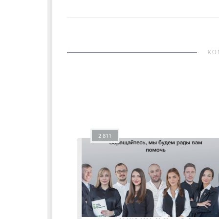
КО
2 811