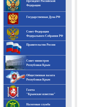
Президент Российской
-- Лучшее, что можно сделать с хорошим советом, это
пропустить его мимо ушей. Он никогда не бывает
Федерации
полезен никому, кроме того, кто его дал.
-- Люблю давать советы и очень не люблю, когда их
Государственная Дума РФ
дают мне.
Совет Федерации
Федерального Собрания РФ
Правительство России
Совет министров
Республики Крым
Общественная палата
Республики Крым
Газета
"Крымские известия"
Налоговая служба