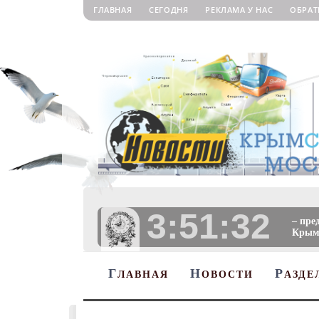
ГЛАВНАЯ
СЕГОДНЯ
РЕКЛАМА У НАС
ОБРАТ
3:51:33
– пре
Крыму
Г
Н
Р
ЛАВНАЯ
ОВОСТИ
АЗДЕ