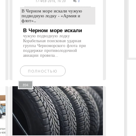
17-ФЕВ-2016, 16:20
0
В Черном море искали чужую
подводную лодку - «Армия и
флот»..
В Черном море искали
чужую подводную лодку
Корабельная поисковая ударная
группа Черноморского флота при
поддержке противолодочной
авиации провела...
ПОЛНОСТЬЮ
894