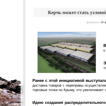
Керчь может стать узлово
Добавлено
08-ф
В
к
Э
т
Ранее с этой инициативой выступа
доставка товаров с переправы осуществля
торговые точки по Крыму, что увеличивает 
Идею создания распределительного 