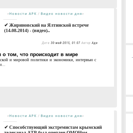
Новости АРК
Видео новости дня
«
/
»
✔ Жириновский на Ялтинской встрече
(14.08.2014) - (видео)..
Дата
30-май-2015, 01:07
Автор
Ада
 о том, что происходит в мире
нской и мировой политики и экономики, интервью с
...
Новости АРК
Видео новости дня
«
/
»
✔ Способствующий экстремистам крымский
телеканал АТР был оцеплен ОМОНом -