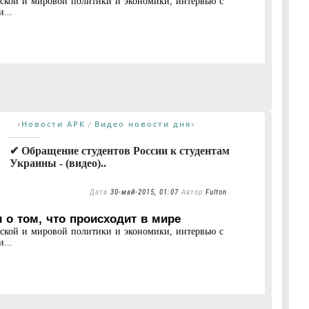
нской и мировой политики и экономики, интервью с
...
Новости АРК
Видео новости дня
«
/
»
✔ Обращение студентов России к студентам
Украины - (видео)..
Дата
30-май-2015, 01:07
Автор
Fulton
 о том, что происходит в мире
нской и мировой политики и экономики, интервью с
...