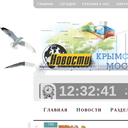
ГЛАВНАЯ
СЕГОДНЯ
РЕКЛАМА У НАС
ОБРАТ
12:32:42
–
в
Г
Н
Р
ЛАВНАЯ
ОВОСТИ
АЗДЕ
749