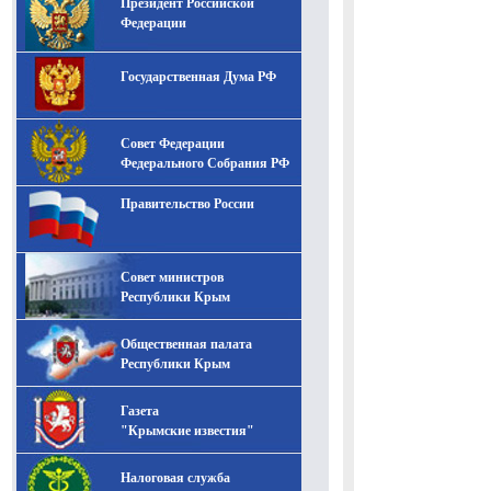
Президент Российской
-- Лучшее, что можно сделать с хорошим советом, это
пропустить его мимо ушей. Он никогда не бывает
Федерации
полезен никому, кроме того, кто его дал.
-- Люблю давать советы и очень не люблю, когда их
Государственная Дума РФ
дают мне.
Совет Федерации
Федерального Собрания РФ
Правительство России
Совет министров
Республики Крым
Общественная палата
Республики Крым
Газета
"Крымские известия"
Налоговая служба