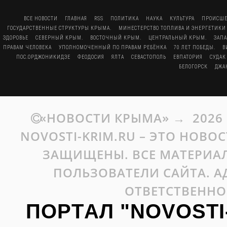
ВСЕ НОВОСТИ
ГЛАВНАЯ
RSS
ПОЛИТИКА
НАУКА
КУЛЬТУРА
ПРОИСШЕ
ГОСУДАРСТВЕННЫЕ СТРУКТУРЫ КРЫМА.
МИНЕСТЕРСТВО ТОПЛИВА И ЭНЕРГЕТИКИ
ЗДОРОВЬЕ
СЕВЕРНЫЙ КРЫМ.
ВОСТОЧНЫЙ КРЫМ.
ЦЕНТРАЛЬНЫЙ КРЫМ.
ЗАП
ПРАВАМ ЧЕЛОВЕКА
УПОЛНОМОЧЕННЫЙ ПО ПРАВАМ РЕБЁНКА
70 ЛЕТ ПОБЕДЫ.
В
ПОС.ОРДЖОНИКИДЗЕ
ФЕОДОСИЯ
ЯЛТА
СЕВАСТОПОЛЬ
ЕВПАТОРИЯ
СУДАК
БЕЛОГОРСК
ДЖА
«НОВОСТИ КРЫМА»
→
2026
NOVOSTI-KRIM.RU – ЭТО НОВО
ЗАЩИЩЕНЫ. ВСЕ МАТЕРИАЛ
ПОЛЬЗОВАТЕЛИ САЙТА. А
ОТВЕТСТВЕННО
ПОРТАЛ "NOVOSTI