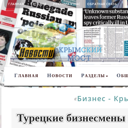
ГЛАВНАЯ
СЕГОДНЯ
РЕКЛАМА У НАС
ОБРАТНАЯ СВЯЗЬ
Г
Н
Р
О
ЛАВНАЯ
ОВОСТИ
АЗДЕЛЫ
Б
Бизнес - Кр
«
Турецкие бизнесмены