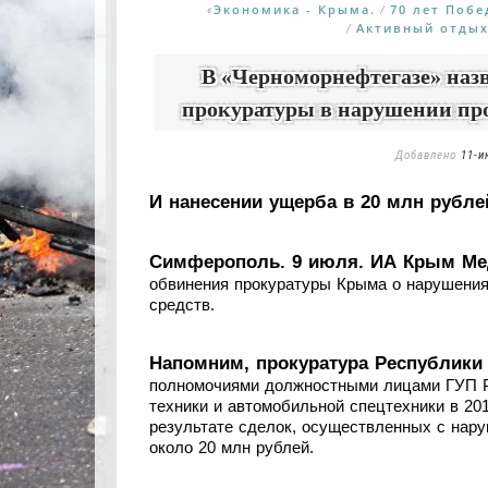
Экономика - Крыма.
70 лет Поб
«
/
Активный отды
/
В «Черноморнефтегазе» на
прокуратуры в нарушении про
Добавлено
11-и
И нанесении ущерба в 20 млн рубле
Симферополь. 9 июля. ИА Крым Мед
обвинения прокуратуры Крыма о нарушениях
средств.
Напомним, прокуратура Республики
полномочиями должностными лицами ГУП Р
техники и автомобильной спецтехники в 20
результате сделок, осуществленных с нар
около 20 млн рублей.