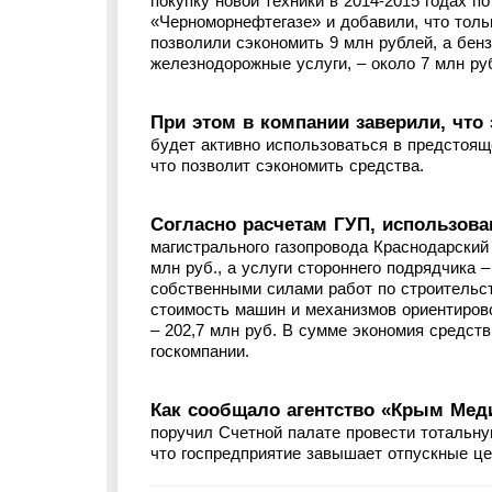
покупку новой техники в 2014-2015 годах по
«Черноморнефтегазе» и добавили, что толь
позволили сэкономить 9 млн рублей, а бен
железнодорожные услуги, – около 7 млн ру
При этом в компании заверили, что
будет активно использоваться в предстоящ
что позволит сэкономить средства.
Согласно расчетам ГУП, использова
магистрального газопровода Краснодарский
млн руб., а услуги стороннего подрядчика 
собственными силами работ по строительст
стоимость машин и механизмов ориентирово
– 202,7 млн руб. В сумме экономия средств
госкомпании.
Как сообщало агентство «Крым Меди
поручил Счетной палате провести тотальну
что госпредприятие завышает отпускные це