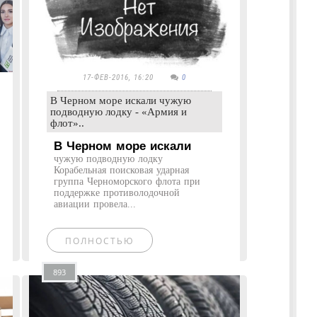
17-ФЕВ-2016, 16:20
0
В Черном море искали чужую
подводную лодку - «Армия и
флот»..
В Черном море искали
чужую подводную лодку
Корабельная поисковая ударная
группа Черноморского флота при
поддержке противолодочной
авиации провела...
ПОЛНОСТЬЮ
893