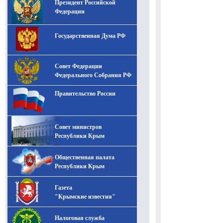
Президент Российской
-- Лучшее, что можно сделать с хорошим советом, это
пропустить его мимо ушей. Он никогда не бывает
Федерации
полезен никому, кроме того, кто его дал.
-- Люблю давать советы и очень не люблю, когда их
Государственная Дума РФ
дают мне.
Совет Федерации
Федерального Собрания РФ
Правительство России
Совет министров
Республики Крым
Общественная палата
Республики Крым
Газета
"Крымские известия"
Налоговая служба