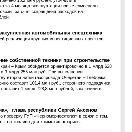
трачено 15,2 млн рублей, уточнили в
ко за 4 месяца эксплуатации новые самосвалы
зовозы, за счет сокращения расходов на
блей.
 закупленная автомобильная спецтехника
ей реализации крупных инвестиционных проектов,
ние собственной техники при строительстве
 край – Крым обойдется ориентировочно в 1 млрд 628
– в 3 млрд 255 млн.руб. При выполнении
ву второй нитки газопровода Очеретай – Глебовка
чно составит 101,4 млн руб., стороннего подрядчика
 составит 1 млрд 728,8 млн рублей, заключили в
а», глава республики Сергей Аксенов
ю проверку ГУП «Черноморнефтегаз» в связи с тем,
ны на топливо для крымских аграриев.