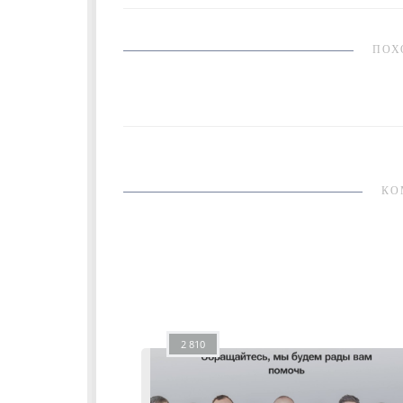
ПОХ
КО
2 810