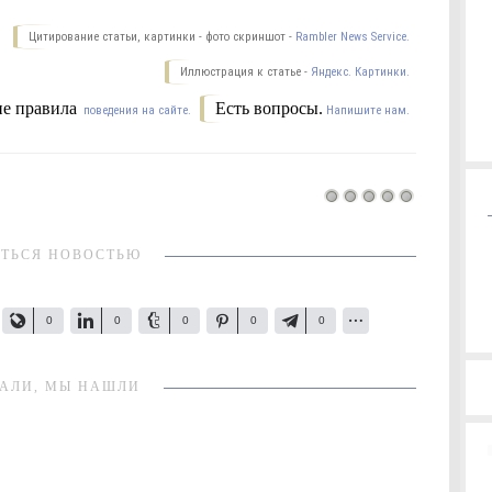
Цитирование статьи, картинки - фото скриншот -
Rambler News Service.
Иллюстрация к статье -
Яндекс. Картинки.
е правила
Есть вопросы.
поведения на сайте.
Напишите нам.
ТЬСЯ НОВОСТЬЮ
0
0
0
0
0
АЛИ, МЫ НАШЛИ