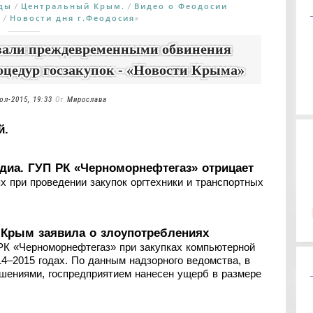
еды
Центральный Крым.
Видео о Феодосии
/
/
х
Новости дня г.Феодосия
/
»
звали преждевременными обвинения
цедур госзакупок - «Новости Крыма»
юл-2015, 19:33
От
Мирослава
й.
иа. ГУП РК «Черноморнефтегаз» отрицает
 при проведении закупок оргтехники и транспортных
 Крым заявила о злоупотреблениях
К «Черноморнефтегаз» при закупках компьютерной
14–2015 годах. По данным надзорного ведомства, в
ушениями, госпредприятием нанесен ущерб в размере