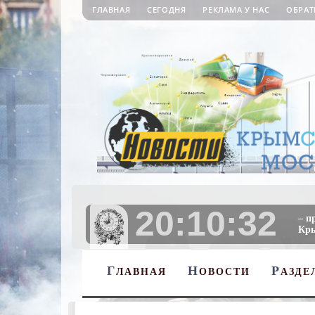
ГЛАВНАЯ
СЕГОДНЯ
РЕКЛАМА У НАС
ОБРАТ
20:10:33
– п
Кры
Г
Н
Р
ЛАВНАЯ
ОВОСТИ
АЗДЕ