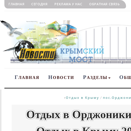
ГЛАВНАЯ
СЕГОДНЯ
РЕКЛАМА У НАС
ОБРАТНАЯ СВЯЗЬ
Г
Н
Р
О
ЛАВНАЯ
ОВОСТИ
АЗДЕЛЫ
Б
Отдых в Крыму
пос.Орджони
«
/
Отдых в Орджоникид