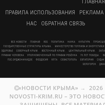
ГЛАВНАЯ
ПРАВИЛА ИСПОЛЬЗОВАНИЯ
РЕКЛАМА
НАС
ОБРАТНАЯ СВЯЗЬ
ВСЕ НОВОСТИ
ГЛАВНАЯ
RSS
ПОЛИТИКА
НАУКА
КУЛЬТУРА
ПРОИСШЕ
ГОСУДАРСТВЕННЫЕ СТРУКТУРЫ КРЫМА.
МИНЕСТЕРСТВО ТОПЛИВА И ЭНЕРГЕТИКИ
ЗДОРОВЬЕ
СЕВЕРНЫЙ КРЫМ.
ВОСТОЧНЫЙ КРЫМ.
ЦЕНТРАЛЬНЫЙ КРЫМ.
ЗАП
ПРАВАМ ЧЕЛОВЕКА
УПОЛНОМОЧЕННЫЙ ПО ПРАВАМ РЕБЁНКА
70 ЛЕТ ПОБЕДЫ.
В
ПОС.ОРДЖОНИКИДЗЕ
ФЕОДОСИЯ
ЯЛТА
СЕВАСТОПОЛЬ
ЕВПАТОРИЯ
СУДАК
БЕЛОГОРСК
ДЖА
«НОВОСТИ КРЫМА»
→
2026
NOVOSTI-KRIM.RU – ЭТО НОВО
ЗАЩИЩЕНЫ. ВСЕ МАТЕРИАЛ