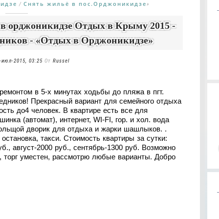
идзе
Снять жильё в пос.Орджоникидзе
/
»
в орджоникидзе Отдых в Крыму 2015 -
дников - «Отдых в Орджоникидзе»
-июл-2015, 03:25
От
Russel
ремонтом в 5-х минутах ходьбы до пляжа в пгт.
редников! Прекрасный вариант для семейного отдыха
сть до4 человек. В квартире есть все для
нка (автомат), интернет, WI-FI, гор. и хол. вода
больщой дворик для отдыха и жарки шашлыков. .
 остановка, такси. Стоимость квартиры за сутки:
уб., август-2000 руб., сентябрь-1300 руб. Возможно
я, торг уместен, рассмотрю любые варианты. Добро