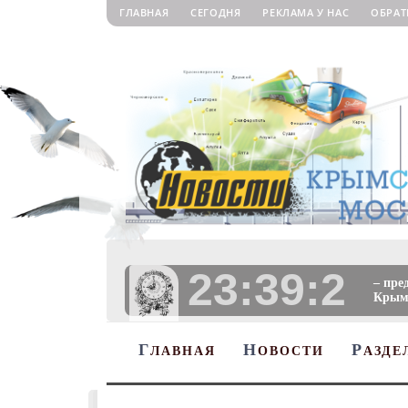
ГЛАВНАЯ
СЕГОДНЯ
РЕКЛАМА У НАС
ОБРАТ
23:39:2
– пре
Крыму
Г
Н
Р
ЛАВНАЯ
ОВОСТИ
АЗДЕ