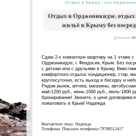
Отдых в Крыму
пос.Орджоник
«
/
Отдых в Орджоникидзе. отдых 
жильё в Крыму без посре
Добавлено
05
Сдаю 2-х комнатную квартиру на 1 этаже с 
Орджоникидзе, г. Феодосия, Крым. Без пос
с детьми или с друзьями в Крыму. Вместимо
комфортного отдыха: кондиционер, стир. маши
круглосуточно, есть выход в беседку и не
Рядом рынок, аптека, магазины, автобусная
май-1200 руб., июнь-1500 руб., июль-1800 р
бронирование! Звоните, о цене договоримс
пожаловать в Крым! Надежда
Контактное лицо:
Надежда
Телефоны:
Показать телефоны
+79788512417