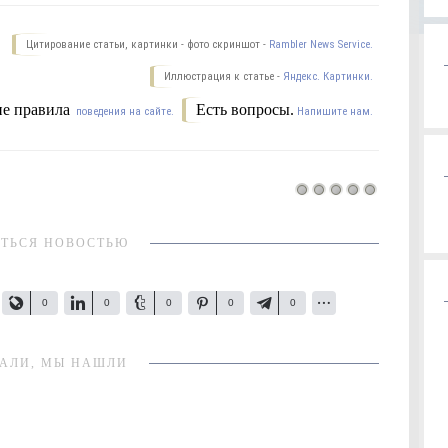
Цитирование статьи, картинки - фото скриншот -
Rambler News Service.
Иллюстрация к статье -
Яндекс. Картинки.
е правила
Есть вопросы.
поведения на сайте.
Напишите нам.
ТЬСЯ НОВОСТЬЮ
0
0
0
0
0
АЛИ, МЫ НАШЛИ