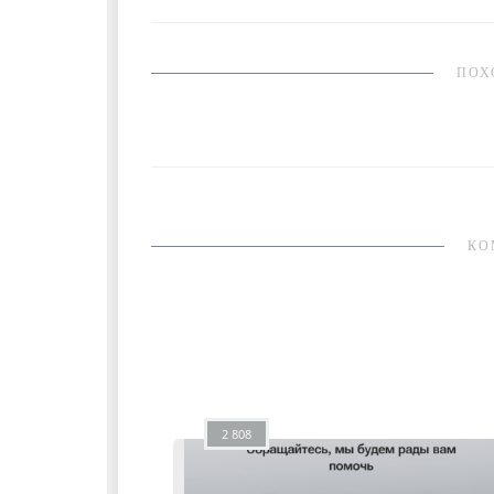
ПОХ
КО
2 808