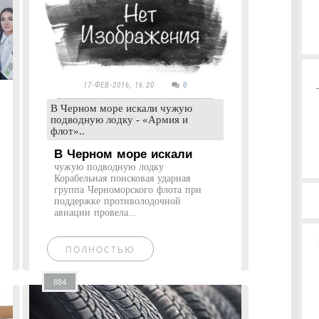
17-ФЕВ-2016, 16:20
0
В Черном море искали чужую
подводную лодку - «Армия и
флот»..
В Черном море искали
чужую подводную лодку
Корабельная поисковая ударная
группа Черноморского флота при
поддержке противолодочной
авиации провела...
ПОЛНОСТЬЮ
884