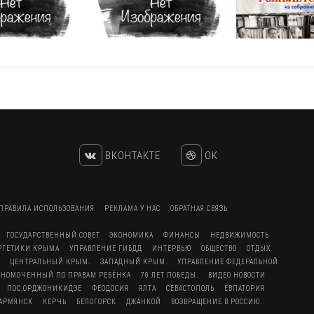
ВКОНТАКТЕ
OK
ПРАВИЛА ИСПОЛЬЗОВАНИЯ
РЕКЛАМА У НАС
ОБРАТНАЯ СВЯЗЬ
ГОСУДАРСТВЕННЫЙ СОВЕТ
ЭКОНОМИКА
ФИНАНСЫ
НЕДВИЖИМОСТЬ
ЕРГЕТИКИ КРЫМА
УПРАВЛЕНИЕ ГИБДД
ИНТЕРВЬЮ
ОБЩЕСТВО
ОТДЫХ
ЦЕНТРАЛЬНЫЙ КРЫМ.
ЗАПАДНЫЙ КРЫМ.
УПРАВЛЕНИЕ ФЕДЕРАЛЬНОЙ
ЛНОМОЧЕННЫЙ ПО ПРАВАМ РЕБЁНКА
70 ЛЕТ ПОБЕДЫ.
ВИДЕО НОВОСТИ
ПОС.ОРДЖОНИКИДЗЕ
ФЕОДОСИЯ
ЯЛТА
СЕВАСТОПОЛЬ
ЕВПАТОРИЯ
АРМЯНСК
КЕРЧЬ
БЕЛОГОРСК
ДЖАНКОЙ
ВОЗВРАЩЕНИЕ В РОССИЮ.