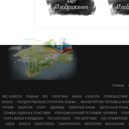
ГЛАВНАЯ
ВСЕ НОВОСТИ
ГЛАВНАЯ
RSS
ПОЛИТИКА
НАУКА
КУЛЬТУРА
ПРОИСШЕСТВИЯ
БИЗНЕС
ГОСУДАРСТВЕННЫЕ СТРУКТУРЫ КРЫМА.
МИНЕСТЕРСТВО ТОПЛИВА И ЭН
ТУРИЗМ
ЭКОЛОГИЯ
СПОРТ
ЗДОРОВЬЕ
СЕВЕРНЫЙ КРЫМ.
ВОСТОЧНЫЙ КРЫМ.
СЛУЖБЫ СУДЕБНЫХ ПРИСТАВОВ
УПОЛНОМОЧЕННЫЙ ПО ПРАВАМ ЧЕЛОВЕКА
УПО
СНЯТЬ ЖИЛЬЁ В ФЕОДОСИИ
ПОС.КОКТЕБЕЛЬ
ПОС.БЕРЕГОВОЕ
ПОС.ПРИМОРСКОЕ
СУДАК
АЛУШТА
СЕВАСТОПОЛЬ
СИМФЕРОПОЛЬ
ЕВПАТОРИЯ
БАХЧИСАРАЙ