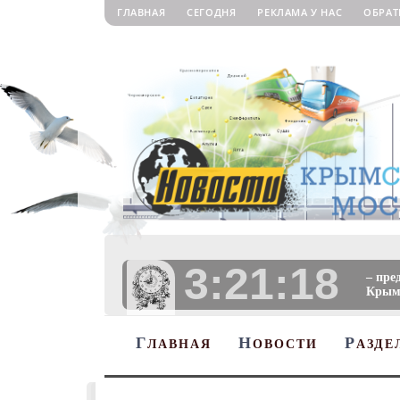
ГЛАВНАЯ
СЕГОДНЯ
РЕКЛАМА У НАС
ОБРАТ
3:21:19
– пре
Крыму
Г
Н
Р
ЛАВНАЯ
ОВОСТИ
АЗДЕ