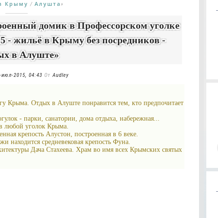
в Крыму
Алушта
/
»
роенный домик в Профессорском уголке
 - жильё в Крыму без посредников -
ых в Алуште»
-июл-2015, 04:43
От
Audley
гу Крыма. Отдых в Алуште понравится тем, кто предпочитает
улок - парки, санатории, дома отдыха, набережная...
 в любой уголок Крыма.
ная крепость Алустон, построенная в 6 веке.
жи находится средневековая крепость Фуна.
рхитектуры Дача Стахеева. Храм во имя всех Крымских святых