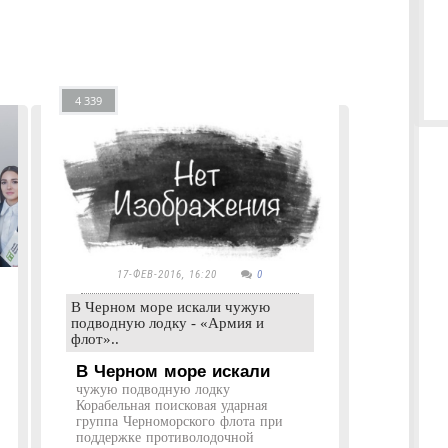
4 339
17-ФЕВ-2016, 16:20
0
В Черном море искали чужую
подводную лодку - «Армия и
флот»..
В Черном море искали
чужую подводную лодку
Корабельная поисковая ударная
группа Черноморского флота при
поддержке противолодочной