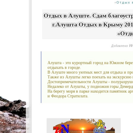
Отдых 
«
Отдых в Алуште. Сдам благоуст
г.Алушта Отдых в Крыму 2015
«Отд
Добавлено
11
Алушта - это курортный город на Южном бере
отдыхать в городе.
В Алуште много уютных мест для отдыха и прог
Также из Алушты легко поехать на экскурсию
Достопримечательности Алушты - полуразрушен
Недалеко от Алушты, у подножия горы Демерд
На берегу моря в парке находится памятник а
и Феодора Стратилата.