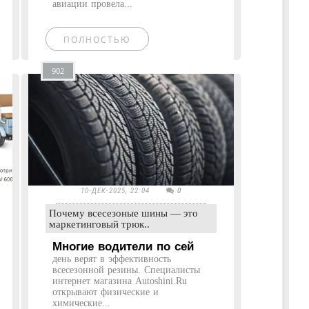
авиации провела...
ПОЛНОСТЬЮ
902
10-ДЕК-2025, 22:04
0
Почему всесезоные шины — это
маркетинговый трюк..
Многие водители по сей
день верят в эффективность
всесезонной резины. Специалисты
интернет магазина Autoshini.Ru
открывают физические и
химические...