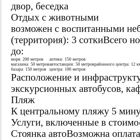
двор, беседка
Отдых с животными
возможен с воспитанными н
(территория):
3 сотки
Всего н
до:
моря:
200 метров
аптеки:
150 метров
магазина:
50 метров
автостанции:
50 метров
районного центра:
12 к
базара:
150 метров
центра:
100 метров
Расположение и инфраструкту
экскурсионных автобусов, каф
Пляж
К центральному пляжу 5 мин
Услуги, включенные в стоимо
Стоянка автоВозможна оплата