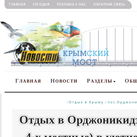
ГЛАВНАЯ
СЕГОДНЯ
РЕКЛАМА У НАС
ОБРАТНАЯ СВЯЗЬ
Г
Н
Р
О
ЛАВНАЯ
ОВОСТИ
АЗДЕЛЫ
Б
Отдых в Крыму
пос.Орджони
«
/
Отдых в Орджоникидзе