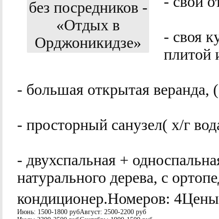
- свой 
- своя к
плитой 
- большая открытая веранда, (
- просторный санузел( х/г вод
- двухспальная + односпальна
натурального дерева, с ортоп
кондиционер.
Номеров:
4Цен
Июнь:
1500-1800 руб
Август:
2500-2200 руб