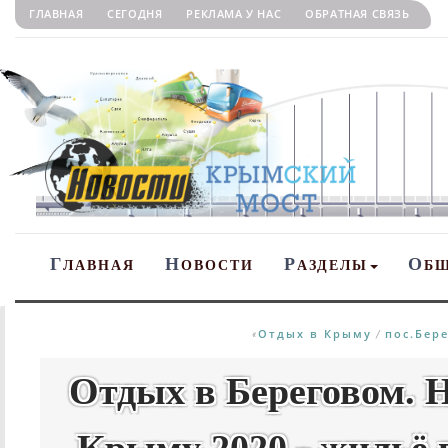
ГЛАВНАЯ
СЕГОДНЯ
РЕКЛАМА У НАС
ОБРАТНАЯ СВЯЗЬ
Г
Н
Р
О
ЛАВНАЯ
ОВОСТИ
АЗДЕЛЫ
Б
Отдых в Крыму
пос.Бер
«
/
Отдых в Береговом. 