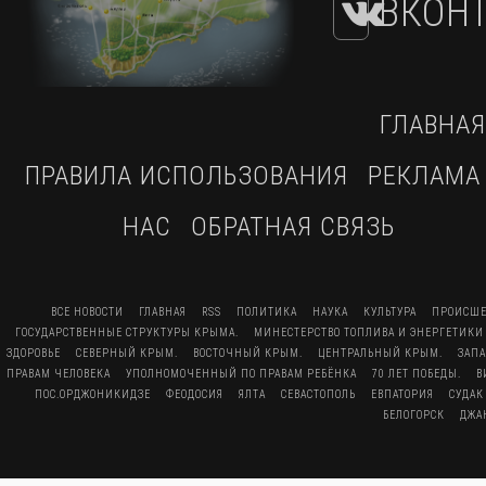
ВКОНТ
ГЛАВНАЯ
ПРАВИЛА ИСПОЛЬЗОВАНИЯ
РЕКЛАМА
НАС
ОБРАТНАЯ СВЯЗЬ
ВСЕ НОВОСТИ
ГЛАВНАЯ
RSS
ПОЛИТИКА
НАУКА
КУЛЬТУРА
ПРОИСШЕ
ГОСУДАРСТВЕННЫЕ СТРУКТУРЫ КРЫМА.
МИНЕСТЕРСТВО ТОПЛИВА И ЭНЕРГЕТИКИ
ЗДОРОВЬЕ
СЕВЕРНЫЙ КРЫМ.
ВОСТОЧНЫЙ КРЫМ.
ЦЕНТРАЛЬНЫЙ КРЫМ.
ЗАП
ПРАВАМ ЧЕЛОВЕКА
УПОЛНОМОЧЕННЫЙ ПО ПРАВАМ РЕБЁНКА
70 ЛЕТ ПОБЕДЫ.
В
ПОС.ОРДЖОНИКИДЗЕ
ФЕОДОСИЯ
ЯЛТА
СЕВАСТОПОЛЬ
ЕВПАТОРИЯ
СУДАК
БЕЛОГОРСК
ДЖА