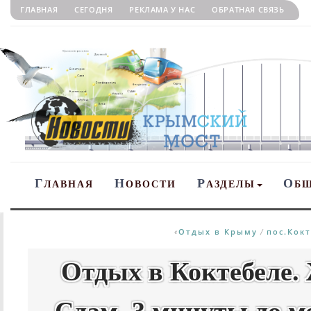
ГЛАВНАЯ
СЕГОДНЯ
РЕКЛАМА У НАС
ОБРАТНАЯ СВЯЗЬ
Г
Н
Р
О
ЛАВНАЯ
ОВОСТИ
АЗДЕЛЫ
Б
Отдых в Крыму
пос.Кок
«
/
Отдых в Коктебеле. 