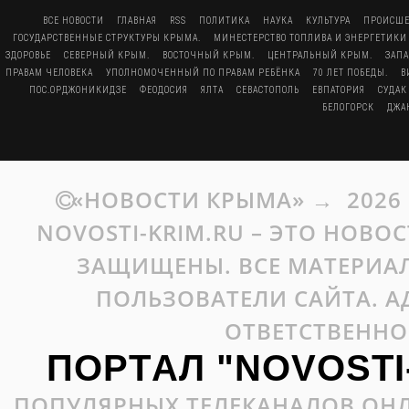
ВСЕ НОВОСТИ
ГЛАВНАЯ
RSS
ПОЛИТИКА
НАУКА
КУЛЬТУРА
ПРОИСШЕ
ГОСУДАРСТВЕННЫЕ СТРУКТУРЫ КРЫМА.
МИНЕСТЕРСТВО ТОПЛИВА И ЭНЕРГЕТИКИ
ЗДОРОВЬЕ
СЕВЕРНЫЙ КРЫМ.
ВОСТОЧНЫЙ КРЫМ.
ЦЕНТРАЛЬНЫЙ КРЫМ.
ЗАП
ПРАВАМ ЧЕЛОВЕКА
УПОЛНОМОЧЕННЫЙ ПО ПРАВАМ РЕБЁНКА
70 ЛЕТ ПОБЕДЫ.
В
ПОС.ОРДЖОНИКИДЗЕ
ФЕОДОСИЯ
ЯЛТА
СЕВАСТОПОЛЬ
ЕВПАТОРИЯ
СУДАК
БЕЛОГОРСК
ДЖА
«НОВОСТИ КРЫМА»
→
2026
NOVOSTI-KRIM.RU – ЭТО НОВО
ЗАЩИЩЕНЫ. ВСЕ МАТЕРИАЛ
ПОЛЬЗОВАТЕЛИ САЙТА. А
ОТВЕТСТВЕННО
ПОРТАЛ "NOVOSTI
ПОПУЛЯРНЫХ ТЕЛЕКАНАЛОВ ОНЛ