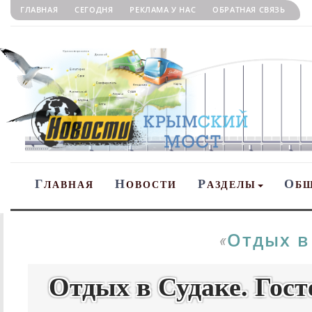
ГЛАВНАЯ
СЕГОДНЯ
РЕКЛАМА У НАС
ОБРАТНАЯ СВЯЗЬ
Г
Н
Р
О
ЛАВНАЯ
ОВОСТИ
АЗДЕЛЫ
Б
Отдых в
«
Отдых в Судаке. Гост