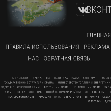
ВКОНТ
ГЛАВНАЯ
ПРАВИЛА ИСПОЛЬЗОВАНИЯ
РЕКЛАМА
НАС
ОБРАТНАЯ СВЯЗЬ
ВСЕ НОВОСТИ
ГЛАВНАЯ
RSS
ПОЛИТИКА
НАУКА
КУЛЬТУРА
ПРОИСШЕ
ГОСУДАРСТВЕННЫЕ СТРУКТУРЫ КРЫМА.
МИНЕСТЕРСТВО ТОПЛИВА И ЭНЕРГЕТИКИ
ЗДОРОВЬЕ
СЕВЕРНЫЙ КРЫМ.
ВОСТОЧНЫЙ КРЫМ.
ЦЕНТРАЛЬНЫЙ КРЫМ.
ЗАП
ПРАВАМ ЧЕЛОВЕКА
УПОЛНОМОЧЕННЫЙ ПО ПРАВАМ РЕБЁНКА
70 ЛЕТ ПОБЕДЫ.
В
ПОС.ОРДЖОНИКИДЗЕ
ФЕОДОСИЯ
ЯЛТА
СЕВАСТОПОЛЬ
ЕВПАТОРИЯ
СУДАК
БЕЛОГОРСК
ДЖА