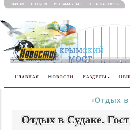
ГЛАВНАЯ
СЕГОДНЯ
РЕКЛАМА У НАС
ОБРАТНАЯ СВЯЗЬ
Г
Н
Р
О
ЛАВНАЯ
ОВОСТИ
АЗДЕЛЫ
Б
Отдых в
«
Отдых в Судаке. Гос