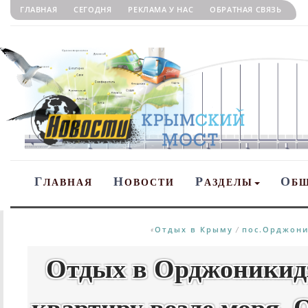
ГЛАВНАЯ
СЕГОДНЯ
РЕКЛАМА У НАС
ОБРАТНАЯ СВЯЗЬ
Г
Н
Р
О
ЛАВНАЯ
ОВОСТИ
АЗДЕЛЫ
Б
Отдых в Крыму
пос.Орджони
«
/
Отдых в Орджоникид