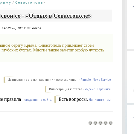
Крыму
Севастополь
/
»
свои со - «Отдых в Севастополе»
9-авг-2020, 18:12
От
Алиса
адном берегу Крыма. Севастополь привлекает своей
 глубоких бухтах. Многие также заметят особую чуткость
Цитирование статьи, картинки - фото скриншот -
Rambler News Service.
Иллюстрация к статье -
Яндекс. Картинки.
е правила
Есть вопросы.
поведения на сайте.
Напишите нам.