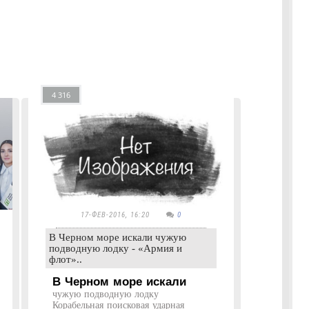
4 316
17-ФЕВ-2016, 16:20
0
В Черном море искали чужую
подводную лодку - «Армия и
флот»..
В Черном море искали
чужую подводную лодку
Корабельная поисковая ударная