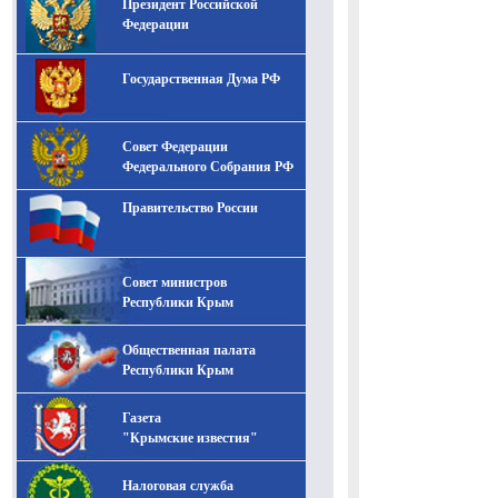
Президент Российской
-- Лучшее, что можно сделать с хорошим советом, это
пропустить его мимо ушей. Он никогда не бывает
Федерации
полезен никому, кроме того, кто его дал.
-- Люблю давать советы и очень не люблю, когда их
Государственная Дума РФ
дают мне.
Совет Федерации
Федерального Собрания РФ
Правительство России
Совет министров
Республики Крым
Общественная палата
Республики Крым
Газета
"Крымские известия"
Налоговая служба