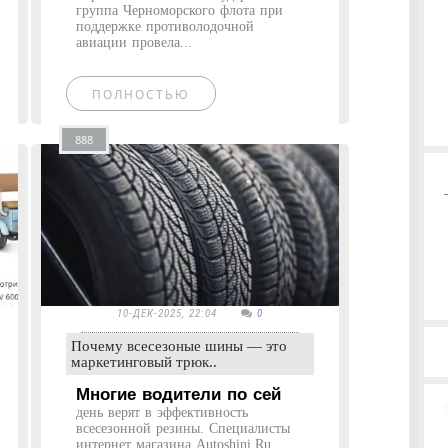
группа Черноморского флота при
поддержке противолодочной
авиации провела...
ПОЛНОСТЬЮ
888
10-ДЕК-2025, 22:04
0
Почему всесезоные шины — это
маркетинговый трюк..
Многие водители по сей
день верят в эффективность
всесезонной резины. Специалисты
интернет магазина Autoshini.Ru