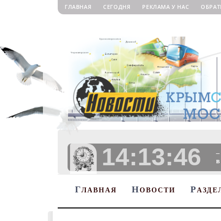
ГЛАВНАЯ
СЕГОДНЯ
РЕКЛАМА У НАС
ОБРАТ
14:13:47
–
в
Г
Н
Р
ЛАВНАЯ
ОВОСТИ
АЗДЕ