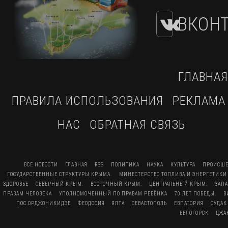
ВКОНТ
ГЛАВНАЯ
ПРАВИЛА ИСПОЛЬЗОВАНИЯ
РЕКЛАМА
НАС
ОБРАТНАЯ СВЯЗЬ
ВСЕ НОВОСТИ
ГЛАВНАЯ
RSS
ПОЛИТИКА
НАУКА
КУЛЬТУРА
ПРОИСШЕ
ГОСУДАРСТВЕННЫЕ СТРУКТУРЫ КРЫМА.
МИНЕСТЕРСТВО ТОПЛИВА И ЭНЕРГЕТИКИ
ЗДОРОВЬЕ
СЕВЕРНЫЙ КРЫМ.
ВОСТОЧНЫЙ КРЫМ.
ЦЕНТРАЛЬНЫЙ КРЫМ.
ЗАП
ПРАВАМ ЧЕЛОВЕКА
УПОЛНОМОЧЕННЫЙ ПО ПРАВАМ РЕБЁНКА
70 ЛЕТ ПОБЕДЫ.
В
ПОС.ОРДЖОНИКИДЗЕ
ФЕОДОСИЯ
ЯЛТА
СЕВАСТОПОЛЬ
ЕВПАТОРИЯ
СУДАК
БЕЛОГОРСК
ДЖА