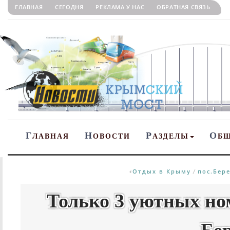
ГЛАВНАЯ
СЕГОДНЯ
РЕКЛАМА У НАС
ОБРАТНАЯ СВЯЗЬ
Г
Н
Р
О
ЛАВНАЯ
ОВОСТИ
АЗДЕЛЫ
Б
Отдых в Крыму
пос.Бер
«
/
Только 3 уютных но