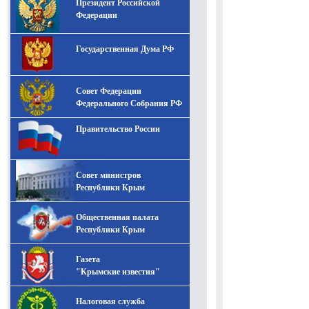
Президент Российской
-- Лучшее, что можно сделать с хорошим советом, это
пропустить его мимо ушей. Он никогда не бывает
Федерации
полезен никому, кроме того, кто его дал.
-- Люблю давать советы и очень не люблю, когда их
Государственная Дума РФ
дают мне.
Совет Федерации
Федерального Собрания РФ
Правительство России
Совет министров
Республики Крым
Общественная палата
Республики Крым
Газета
"Крымские известия"
Налоговая служба