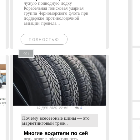
чужую подводную лодку
Корабельная поисковая ударная
группа Черноморского флота при
поддержке противолодочной
авиации провела...
ПОЛНОСТЬЮ
901
10-ДЕК-2025, 22:04
0
Почему всесезоные шины — это
маркетинговый трюк..
Многие водители по сей
день верят в эффективность