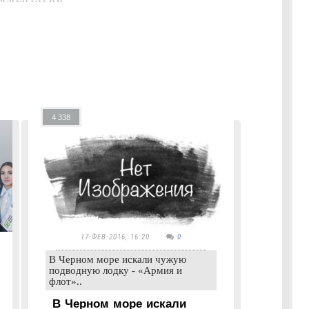
4 338
17-ФЕВ-2016, 16:20
0
В Черном море искали чужую
подводную лодку - «Армия и
флот»..
В Черном море искали