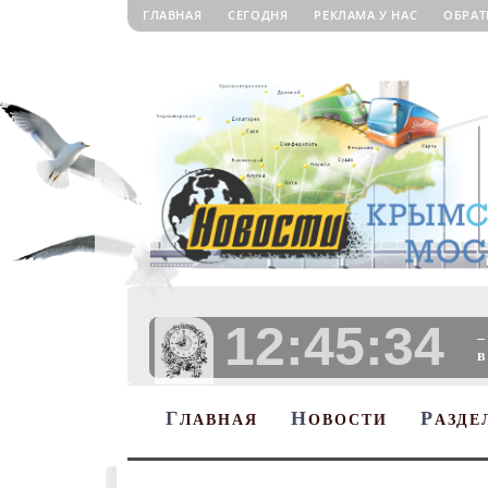
ГЛАВНАЯ
СЕГОДНЯ
РЕКЛАМА У НАС
ОБРАТ
12:45:35
–
в
Г
Н
Р
ЛАВНАЯ
ОВОСТИ
АЗДЕ