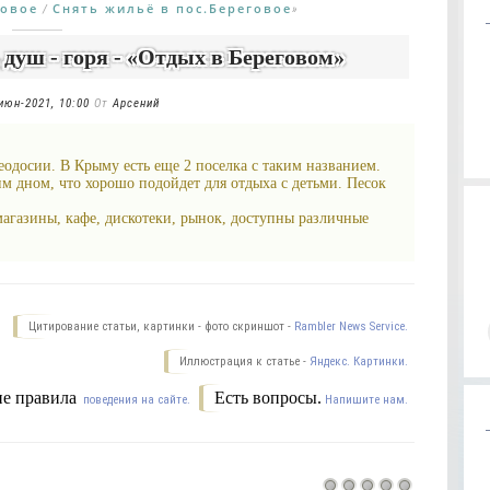
говое
Снять жильё в пос.Береговое
/
»
 душ - горя - «Отдых в Береговом»
июн-2021, 10:00
От
Арсений
Феодосии. В Крыму есть еще 2 поселка с таким названием.
м дном, что хорошо подойдет для отдыха с детьми. Песок
магазины, кафе, дискотеки, рынок, доступны различные
Цитирование статьи, картинки - фото скриншот -
Rambler News Service.
Иллюстрация к статье -
Яндекс. Картинки.
е правила
Есть вопросы.
поведения на сайте.
Напишите нам.