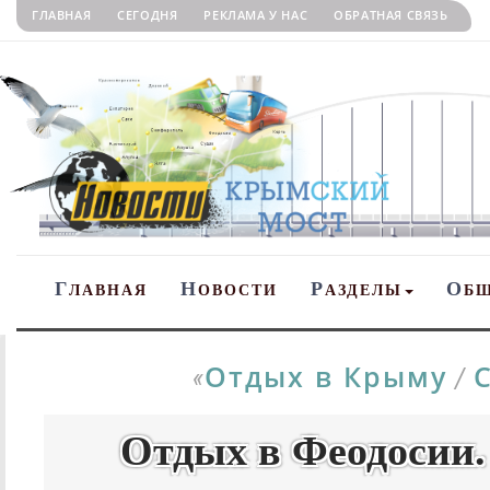
ГЛАВНАЯ
СЕГОДНЯ
РЕКЛАМА У НАС
ОБРАТНАЯ СВЯЗЬ
Г
Н
Р
О
ЛАВНАЯ
ОВОСТИ
АЗДЕЛЫ
Б
Отдых в Крыму
«
/
Отдых в Феодосии. 