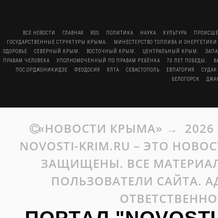
ВСЕ НОВОСТИ
ГЛАВНАЯ
RSS
ПОЛИТИКА
НАУКА
КУЛЬТУРА
ПРОИСШЕ
ГОСУДАРСТВЕННЫЕ СТРУКТУРЫ КРЫМА.
МИНЕСТЕРСТВО ТОПЛИВА И ЭНЕРГЕТИКИ
ЗДОРОВЬЕ
СЕВЕРНЫЙ КРЫМ.
ВОСТОЧНЫЙ КРЫМ.
ЦЕНТРАЛЬНЫЙ КРЫМ.
ЗАП
ПРАВАМ ЧЕЛОВЕКА
УПОЛНОМОЧЕННЫЙ ПО ПРАВАМ РЕБЁНКА
70 ЛЕТ ПОБЕДЫ.
В
ПОС.ОРДЖОНИКИДЗЕ
ФЕОДОСИЯ
ЯЛТА
СЕВАСТОПОЛЬ
ЕВПАТОРИЯ
СУДАК
БЕЛОГОРСК
ДЖА
«НОВОСТИ КРЫМА»
→
2026
NOVOSTI-KRIM.RU – ЭТО НОВО
ЗАЩИЩЕНЫ. ВСЕ МАТЕРИАЛ
ПОЛЬЗОВАТЕЛИ САЙТА. А
ОТВЕТСТВЕННО