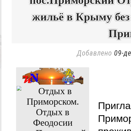
пос.Приморский От
жильё в Крыму без
При
Добавлено
09-де
Пригла
Примор