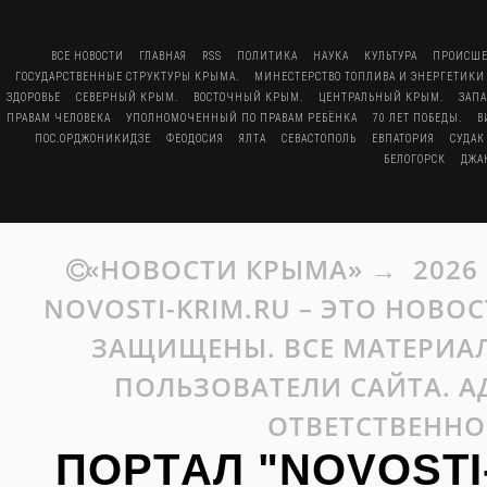
ВСЕ НОВОСТИ
ГЛАВНАЯ
RSS
ПОЛИТИКА
НАУКА
КУЛЬТУРА
ПРОИСШЕ
ГОСУДАРСТВЕННЫЕ СТРУКТУРЫ КРЫМА.
МИНЕСТЕРСТВО ТОПЛИВА И ЭНЕРГЕТИКИ
ЗДОРОВЬЕ
СЕВЕРНЫЙ КРЫМ.
ВОСТОЧНЫЙ КРЫМ.
ЦЕНТРАЛЬНЫЙ КРЫМ.
ЗАП
ПРАВАМ ЧЕЛОВЕКА
УПОЛНОМОЧЕННЫЙ ПО ПРАВАМ РЕБЁНКА
70 ЛЕТ ПОБЕДЫ.
В
ПОС.ОРДЖОНИКИДЗЕ
ФЕОДОСИЯ
ЯЛТА
СЕВАСТОПОЛЬ
ЕВПАТОРИЯ
СУДАК
БЕЛОГОРСК
ДЖА
«НОВОСТИ КРЫМА»
→
2026
NOVOSTI-KRIM.RU – ЭТО НОВО
ЗАЩИЩЕНЫ. ВСЕ МАТЕРИАЛ
ПОЛЬЗОВАТЕЛИ САЙТА. А
ОТВЕТСТВЕННО
ПОРТАЛ "NOVOSTI