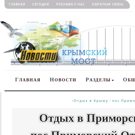
ГЛАВНАЯ
СЕГОДНЯ
РЕКЛАМА У НАС
ОБРАТНАЯ СВЯЗЬ
Г
Н
Р
О
ЛАВНАЯ
ОВОСТИ
АЗДЕЛЫ
Б
Отдых в Крыму
пос.Примо
«
/
Отдых в Приморс