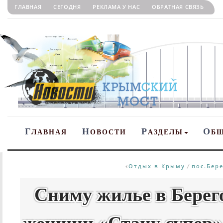
ГЛАВНАЯ
СЕГОДНЯ
РЕКЛАМА У НАС
ОБРАТНАЯ СВЯЗЬ
Г
Н
Р
О
ЛАВНАЯ
ОВОСТИ
АЗДЕЛЫ
Б
Отдых в Крыму
пос.Бер
«
/
Сниму жилье в Берег