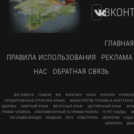
ВКОНТ
ГЛАВНАЯ
ПРАВИЛА ИСПОЛЬЗОВАНИЯ
РЕКЛАМА
НАС
ОБРАТНАЯ СВЯЗЬ
ВСЕ НОВОСТИ
ГЛАВНАЯ
RSS
ПОЛИТИКА
НАУКА
КУЛЬТУРА
ПРОИСШЕ
ГОСУДАРСТВЕННЫЕ СТРУКТУРЫ КРЫМА.
МИНЕСТЕРСТВО ТОПЛИВА И ЭНЕРГЕТИКИ
ЗДОРОВЬЕ
СЕВЕРНЫЙ КРЫМ.
ВОСТОЧНЫЙ КРЫМ.
ЦЕНТРАЛЬНЫЙ КРЫМ.
ЗАП
ПРАВАМ ЧЕЛОВЕКА
УПОЛНОМОЧЕННЫЙ ПО ПРАВАМ РЕБЁНКА
70 ЛЕТ ПОБЕДЫ.
В
ПОС.ОРДЖОНИКИДЗЕ
ФЕОДОСИЯ
ЯЛТА
СЕВАСТОПОЛЬ
ЕВПАТОРИЯ
СУДАК
БЕЛОГОРСК
ДЖА