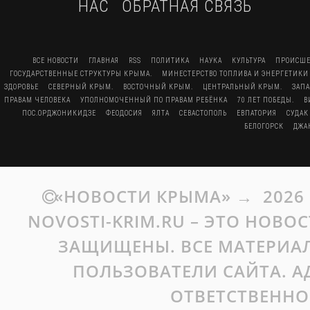
НАС
ОБРАТНАЯ СВЯЗЬ
ВСЕ НОВОСТИ
ГЛАВНАЯ
RSS
ПОЛИТИКА
НАУКА
КУЛЬТУРА
ПРОИСШЕ
ГОСУДАРСТВЕННЫЕ СТРУКТУРЫ КРЫМА.
МИНЕСТЕРСТВО ТОПЛИВА И ЭНЕРГЕТИКИ
ЗДОРОВЬЕ
СЕВЕРНЫЙ КРЫМ.
ВОСТОЧНЫЙ КРЫМ.
ЦЕНТРАЛЬНЫЙ КРЫМ.
ЗАП
ПРАВАМ ЧЕЛОВЕКА
УПОЛНОМОЧЕННЫЙ ПО ПРАВАМ РЕБЁНКА
70 ЛЕТ ПОБЕДЫ.
В
ПОС.ОРДЖОНИКИДЗЕ
ФЕОДОСИЯ
ЯЛТА
СЕВАСТОПОЛЬ
ЕВПАТОРИЯ
СУДАК
БЕЛОГОРСК
ДЖА
«НОВОСТИ КРЫМА»
→
2026
NOVOSTI-KRIM.RU – ЭТО НОВО
ЗАЩИЩЕНЫ. ВСЕ МАТЕРИАЛ
ПОЛЬЗОВАТЕЛИ САЙТА. А
ОТВЕТСТВЕННО