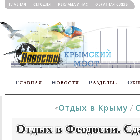
ГЛАВНАЯ
СЕГОДНЯ
РЕКЛАМА У НАС
ОБРАТНАЯ СВЯЗЬ
Г
Н
Р
О
ЛАВНАЯ
ОВОСТИ
АЗДЕЛЫ
Б
Отдых в Крыму
«
/
Отдых в Феодосии. Сда