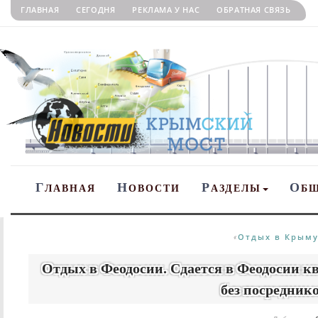
ГЛАВНАЯ
СЕГОДНЯ
РЕКЛАМА У НАС
ОБРАТНАЯ СВЯЗЬ
Г
Н
Р
О
ЛАВНАЯ
ОВОСТИ
АЗДЕЛЫ
Б
Отдых в Крым
«
Отдых в Феодосии. Cдается в Феодосии к
без посредник