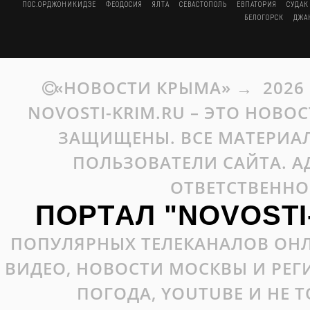
ПОС.ОРДЖОНИКИДЗЕ
ФЕОДОСИЯ
ЯЛТА
СЕВАСТОПОЛЬ
ЕВПАТОРИЯ
СУДАК
БЕЛОГОРСК
ДЖА
«НОВОСТИ КРЫМА»
→
2026
NOVOSTI-KRIM.RU – ЭТО НОВО
ЗАЩИЩЕНЫ. ВСЕ МАТЕРИАЛ
ПОЛЬЗОВАТЕЛИ САЙТА. А
ОТВЕТСТВЕННО
ПОРТАЛ "NOVOSTI
ПОПУЛЯРНЫХ ТЕЛЕКАНАЛОВ ОНЛ
ВИДЕО, НОВОСТИ МОСКВЫ И РЕ
ПОГОДА, YOUTUBE И НЕ 