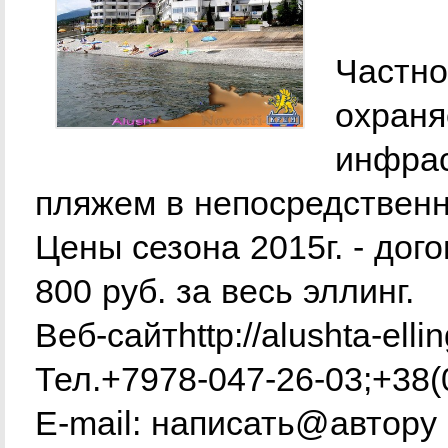
Частно
охраня
инфрас
пляжем в непосредственн
Цены сезона 2015г. - дог
800 руб. за весь эллинг.
Веб-сайтhttp://alushta-ellin
Тел.+7978-047-26-03;+38
E-mail: написать@автору