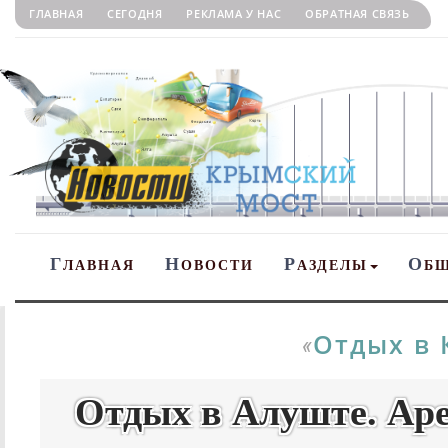
ГЛАВНАЯ
СЕГОДНЯ
РЕКЛАМА У НАС
ОБРАТНАЯ СВЯЗЬ
Г
Н
Р
О
ЛАВНАЯ
ОВОСТИ
АЗДЕЛЫ
Б
Отдых в
«
Отдых в Алуште. Аре