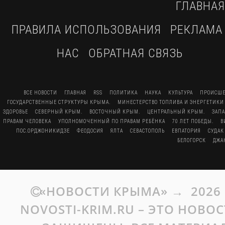
ГЛАВНАЯ
ПРАВИЛА ИСПОЛЬЗОВАНИЯ
РЕКЛАМА
НАС
ОБРАТНАЯ СВЯЗЬ
ВСЕ НОВОСТИ
ГЛАВНАЯ
RSS
ПОЛИТИКА
НАУКА
КУЛЬТУРА
ПРОИСШЕ
ГОСУДАРСТВЕННЫЕ СТРУКТУРЫ КРЫМА.
МИНЕСТЕРСТВО ТОПЛИВА И ЭНЕРГЕТИКИ
ЗДОРОВЬЕ
СЕВЕРНЫЙ КРЫМ.
ВОСТОЧНЫЙ КРЫМ.
ЦЕНТРАЛЬНЫЙ КРЫМ.
ЗАП
ПРАВАМ ЧЕЛОВЕКА
УПОЛНОМОЧЕННЫЙ ПО ПРАВАМ РЕБЁНКА
70 ЛЕТ ПОБЕДЫ.
В
ПОС.ОРДЖОНИКИДЗЕ
ФЕОДОСИЯ
ЯЛТА
СЕВАСТОПОЛЬ
ЕВПАТОРИЯ
СУДАК
БЕЛОГОРСК
ДЖА
«НОВОСТИ КРЫМА»
→
2026
NOVOSTI-KRIM.RU – ЭТО НОВО