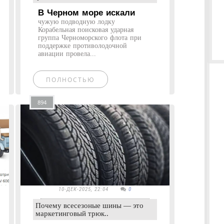
В Черном море искали
чужую подводную лодку
Корабельная поисковая ударная
группа Черноморского флота при
поддержке противолодочной
авиации провела...
ПОЛНОСТЬЮ
894
10-ДЕК-2025, 22:04
0
Почему всесезоные шины — это
маркетинговый трюк..