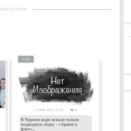
ММЕНТАРИИ
4 325
17-ФЕВ-2016, 16:20
0
В Черном море искали чужую
подводную лодку - «Армия и
флот»..