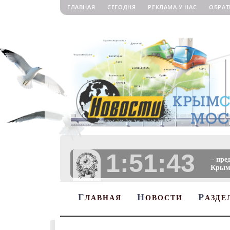
ГЛАВНАЯ
СЕГОДНЯ
РЕКЛАМА У НАС
ОБРАТ
1:51:44
– пре
Крыму
Г
Н
Р
ЛАВНАЯ
ОВОСТИ
АЗДЕ