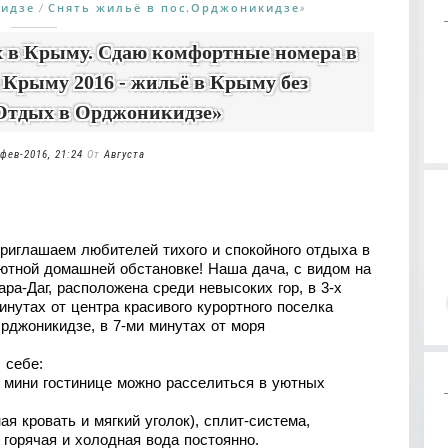
идзе
Снять жильё в пос.Орджоникидзе
/
»
 в Крыму. Сдаю комфортные номера в
 Крыму 2016 - жильё в Крыму без
«Отдых в Орджоникидзе»
фев-2016, 21:24
От
Августа
риглашаем любителей тихого и спокойного отдыха в
ютной домашней обстановке! Наша дача, с видом на
ара-Даг, расположена среди невысоких гор, в 3-х
инутах от центра красивого курортного поселка
рджоникидзе, в 7-ми минутах от моря
 себе:
 мини гостинице можно расселиться в уютных
я кровать и мягкий уголок), сплит-система,
 горячая и холодная вода постоянно.