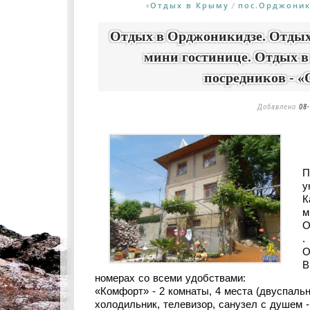
Отдых в Крыму
пос.Орджоник
«
/
Отдых в Орджоникидзе. Отдых
мини гостинице. Отдых в
посредников - 
Добавлено
08-
П
у
К
м
О
.
О
В
номерах со всеми удобствами:
«Комфорт» - 2 комнаты, 4 места (двуспальна
холодильник, телевизор, санузел с душем -