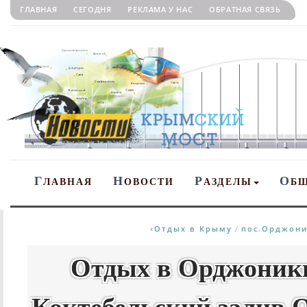
ГЛАВНАЯ
СЕГОДНЯ
РЕКЛАМА У НАС
ОБРАТНАЯ СВЯЗЬ
Г
Н
Р
О
ЛАВНАЯ
ОВОСТИ
АЗДЕЛЫ
Б
Отдых в Крыму
пос.Орджони
«
/
Отдых в Орджоники