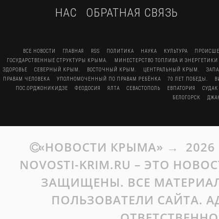
НАС
ОБРАТНАЯ СВЯЗЬ
ВСЕ НОВОСТИ
ГЛАВНАЯ
RSS
ПОЛИТИКА
НАУКА
КУЛЬТУРА
ПРОИСШЕ
ГОСУДАРСТВЕННЫЕ СТРУКТУРЫ КРЫМА.
МИНЕСТЕРСТВО ТОПЛИВА И ЭНЕРГЕТИКИ
ЗДОРОВЬЕ
СЕВЕРНЫЙ КРЫМ.
ВОСТОЧНЫЙ КРЫМ.
ЦЕНТРАЛЬНЫЙ КРЫМ.
ЗАП
ПРАВАМ ЧЕЛОВЕКА
УПОЛНОМОЧЕННЫЙ ПО ПРАВАМ РЕБЁНКА
70 ЛЕТ ПОБЕДЫ.
В
ПОС.ОРДЖОНИКИДЗЕ
ФЕОДОСИЯ
ЯЛТА
СЕВАСТОПОЛЬ
ЕВПАТОРИЯ
СУДАК
БЕЛОГОРСК
ДЖА
«НОВОСТИ КРЫМА»
→
2026
NOVOSTI-KRIM.RU – ЭТО НОВО
ЗАЩИЩЕНЫ. ВСЕ МАТЕРИАЛ
ПОЛЬЗОВАТЕЛИ САЙТА. А
ОТВЕТСТВЕННО