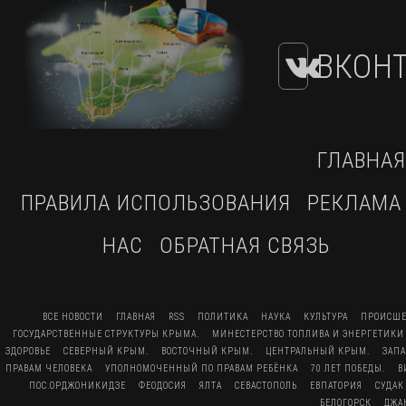
ВКОНТ
ГЛАВНАЯ
ПРАВИЛА ИСПОЛЬЗОВАНИЯ
РЕКЛАМА
НАС
ОБРАТНАЯ СВЯЗЬ
ВСЕ НОВОСТИ
ГЛАВНАЯ
RSS
ПОЛИТИКА
НАУКА
КУЛЬТУРА
ПРОИСШЕ
ГОСУДАРСТВЕННЫЕ СТРУКТУРЫ КРЫМА.
МИНЕСТЕРСТВО ТОПЛИВА И ЭНЕРГЕТИКИ
ЗДОРОВЬЕ
СЕВЕРНЫЙ КРЫМ.
ВОСТОЧНЫЙ КРЫМ.
ЦЕНТРАЛЬНЫЙ КРЫМ.
ЗАП
ПРАВАМ ЧЕЛОВЕКА
УПОЛНОМОЧЕННЫЙ ПО ПРАВАМ РЕБЁНКА
70 ЛЕТ ПОБЕДЫ.
В
ПОС.ОРДЖОНИКИДЗЕ
ФЕОДОСИЯ
ЯЛТА
СЕВАСТОПОЛЬ
ЕВПАТОРИЯ
СУДАК
БЕЛОГОРСК
ДЖА