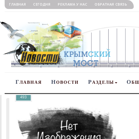
ГЛАВНАЯ
СЕГОДНЯ
РЕКЛАМА У НАС
ОБРАТНАЯ СВЯЗЬ
Г
Н
Р
О
ЛАВНАЯ
ОВОСТИ
АЗДЕЛЫ
Б
493